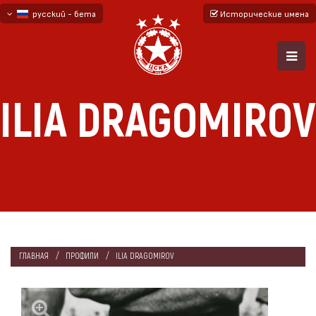
русский - бета
Исторические имена
български
English - beta
ILIA DRAGOMIROV
ГЛАВНАЯ
ПРОФИЛИ
ILIA DRAGOMIROV