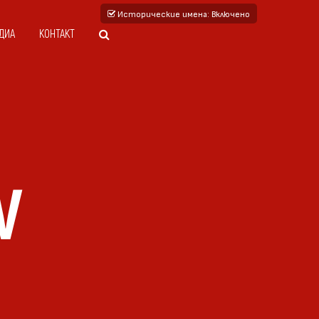
Исторические имена
: Включено
ДИА
КОНТАКТ
V