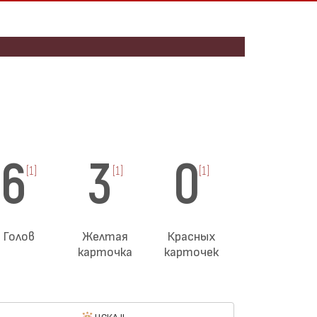
6
3
0
[1]
[1]
[1]
Голов
Желтая
Красных
карточка
карточек
ЦСКА II