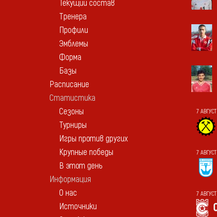
Текущий состав
Тренера
Профили
Эмблемы
Форма
Базы
Расписание
Статистика
Сезоны
7 АВГУС
Турниры
Игры против других
Крупные победы
7 АВГУС
В этот день
Информация
О нас
7 АВГУС
Источники