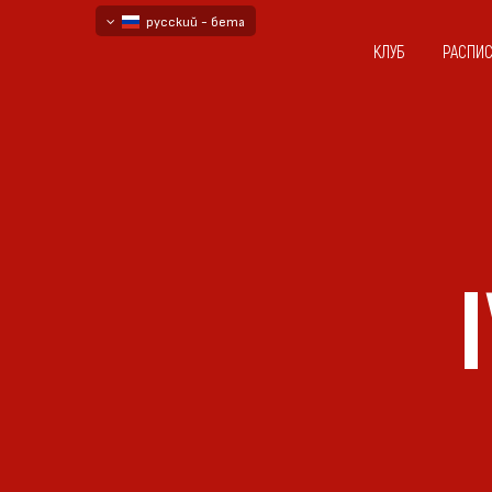
русский - бета
КЛУБ
РАСПИ
български
English - beta