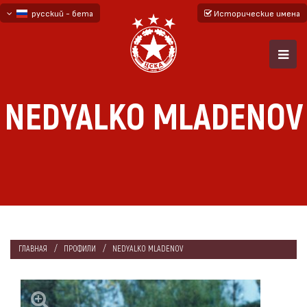
русский - бета
Исторические имена
български
English - beta
NEDYALKO MLADENOV
ГЛАВНАЯ
ПРОФИЛИ
NEDYALKO MLADENOV