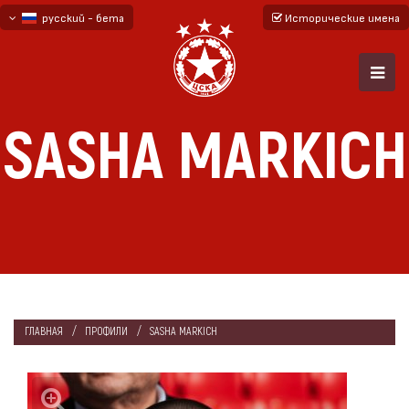
русский - бета
Исторические имена
български
English - beta
SASHA MARKICH
ГЛАВНАЯ
ПРОФИЛИ
SASHA MARKICH