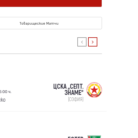
Товарищеские Матчи
ЦСКА „СЕПТ.
5:00 ч.
ЗНАМЕ“
ско
(СОФИЯ)