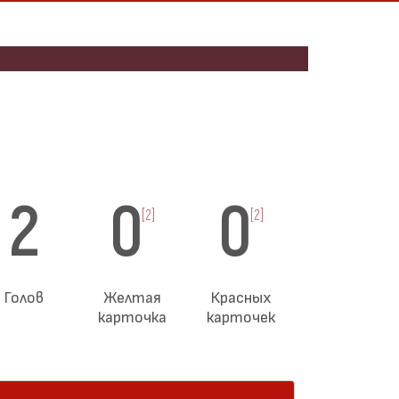
2
0
0
[2]
[2]
Голов
Желтая
Красных
карточка
карточек