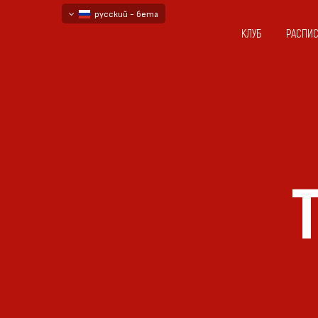
русский - бета
КЛУБ
РАСПИ
български
English - beta