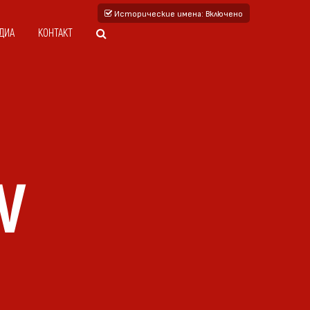
Исторические имена
: Включено
ДИА
КОНТАКТ
V