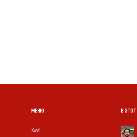
МЕНЮ
В ЭТОТ
Клуб