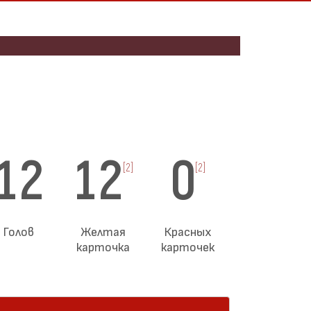
12
12
0
[2]
[2]
Голов
Желтая
Красных
карточка
карточек