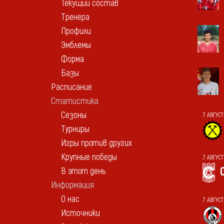
Текущий состав
Тренера
Профили
Эмблемы
Форма
Базы
Расписание
Статистика
Сезоны
7 АВГУС
Турниры
Игры против других
Крупные победы
7 АВГУС
В этот день
Информация
О нас
7 АВГУСТ
Источники