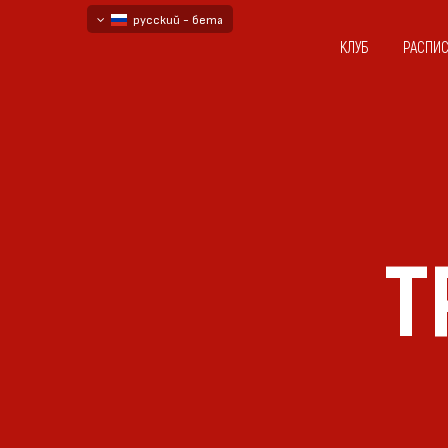
русский - бета
КЛУБ
РАСПИ
български
English - beta
T