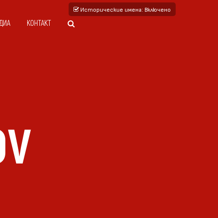
Исторические имена
: Включено
ДИА
КОНТАКТ
OV