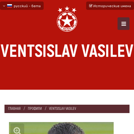
русский - бета
Исторические имена
български
English - beta
VENTSISLAV VASILEV
ГЛАВНАЯ
ПРОФИЛИ
VENTSISLAV VASILEV