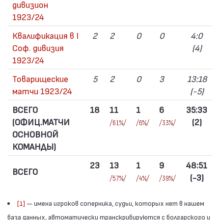
дивизион
1923/24
Квалификация в I
2
2
0
0
4:0
Соф. дивизия
(4)
1923/24
Товарищеские
5
2
0
3
13:18
матчи 1923/24
(-5)
ВСЕГО
18
11
1
6
35:33
(ОФИЦ.МАТЧИ
(2)
/61%/
/6%/
/33%/
ОСНОВНОЙ
КОМАНДЫ)
23
13
1
9
48:51
ВСЕГО
(-3)
/57%/
/4%/
/39%/
[1]
— имена игроков соперника, судьи, которых нет в нашем
база данных, автоматически транскрибируются с болгарского и