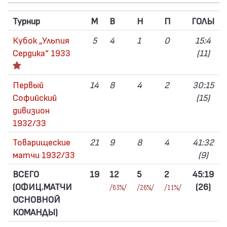
Турнир
M
В
Н
П
ГОЛЫ
Кубок „Ульпия
5
4
1
0
15:4
Сердика“ 1933
(11)
Первый
14
8
4
2
30:15
Софийский
(15)
дивизион
1932/33
Товарищеские
21
9
8
4
41:32
матчи 1932/33
(9)
ВСЕГО
19
12
5
2
45:19
(ОФИЦ.МАТЧИ
(26)
/63%/
/26%/
/11%/
ОСНОВНОЙ
КОМАНДЫ)