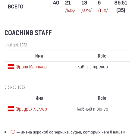
40
21
13
6
86:51
ВСЕГО
(35)
/53%/
/33%/
/15%/
COACHING STAFF
until дек 1932
Имя
Role
Франц Мантлер
Главный тренер
в 5 май 1933
Имя
Role
Фридрих Хюллер
Главный тренер
[1]
— имена игроков соперника, судьи, которых нет в нашем