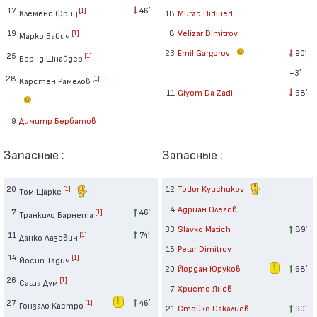
17
46′
[1]
Клеменс Фриц
18
Murad Hidiued
19
8
Velizar Dimitrov
[1]
Марко Бабич
23
Emil Gargorov
90′
25
[1]
Бернд Шнайдер
+3′
28
[1]
Карстен Рамелов
11
Giyom Da Zadi
68′
9
Димитр Бербатов
Запасные :
Запасные :
20
12
Todor Kyuchukov
[1]
Том Щарке
4
Адриан Олегов
7
46′
[1]
Транкило Барнета
33
Slavko Matich
89′
11
74′
[1]
Данко Лазович
15
Petar Dimitrov
14
[1]
Йосип Тадич
20
Йордан Юруков
68′
26
[1]
Саша Дум
7
Христо Янев
27
46′
[1]
Гонзало Кастро
21
Стойко Сакалиев
90′