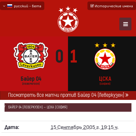
русский - бета
Исторические имена
български
English - beta
0
1
Байер 04
ЦСКА
(ЛЕВЕРКУЗЕН)
(СОФИЯ)
Посмотреть все матчи против Байер 04 (Леверкузен)
ГЛАВНАЯ
СЕЗОНЫ
2005/06
КУБОК УЕФА 2005/06
БАЙЕР 04 (ЛЕВЕРКУЗЕН) — ЦСКА (СОФИЯ)
Дата:
15 Сентябрь 2005 г. 19:15 ч.