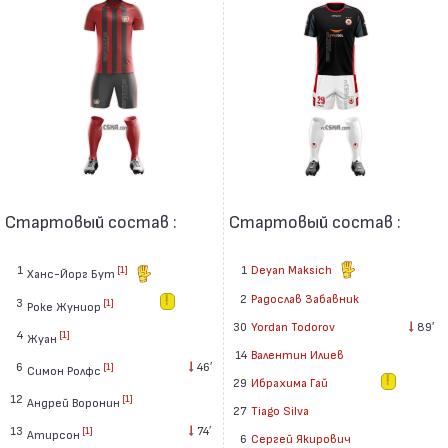
Стартовый состав :
Стартовый состав :
1
1
Deyan Maksich
[1]
Ханс-Йорг Бут
2
Радослав Забавник
3
[1]
Роке Жуниор
30
Yordan Todorov
89′
4
[1]
Жуан
14
Валентин Илиев
6
46′
[1]
Симон Ролфс
29
Ибрахима Гай
12
[1]
Андрей Воронин
27
Tiago Silva
13
74′
[1]
Атирсон
6
Сергей Якирович