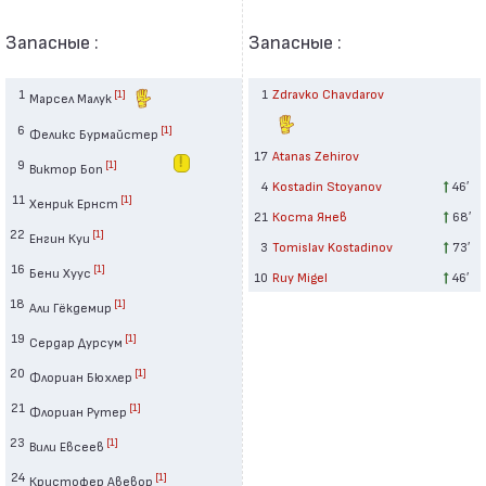
Запасные :
Запасные :
1
1
Zdravko Chavdarov
[1]
Марсел Малук
6
[1]
Феликс Бурмайстер
17
Atanas Zehirov
9
[1]
Виктор Боп
4
Kostadin Stoyanov
46′
11
[1]
Хенрик Ернст
21
Коста Янев
68′
22
[1]
Енгин Куи
3
Tomislav Kostadinov
73′
16
[1]
Бени Хуус
10
Ruy Migel
46′
18
[1]
Али Гёкдемир
19
[1]
Сердар Дурсум
20
[1]
Флориан Бюхлер
21
[1]
Флориан Рутер
23
[1]
Вили Евсеев
24
[1]
Кристофер Авевор