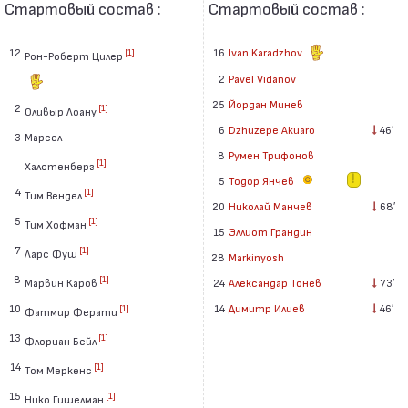
Стартовый состав :
Стартовый состав :
12
16
Ivan Karadzhov
[1]
Рон-Роберт Цилер
2
Pavel Vidanov
25
Йордан Минев
2
[1]
Оливыр Лоану
6
Dzhuzepe Akuaro
46′
3
Марсел
8
Румен Трифонов
[1]
Халстенберг
5
Тодор Янчев
4
[1]
Тим Вендел
20
Николай Манчев
68′
5
[1]
Тим Хофман
15
Эллиот Грандин
7
[1]
Ларс Фуш
28
Markinyosh
8
[1]
Марвин Каров
24
Александар Тонев
73′
10
14
Димитр Илиев
46′
[1]
Фатмир Ферати
13
[1]
Флориан Бейл
14
[1]
Том Меркенс
15
[1]
Нико Гишелман