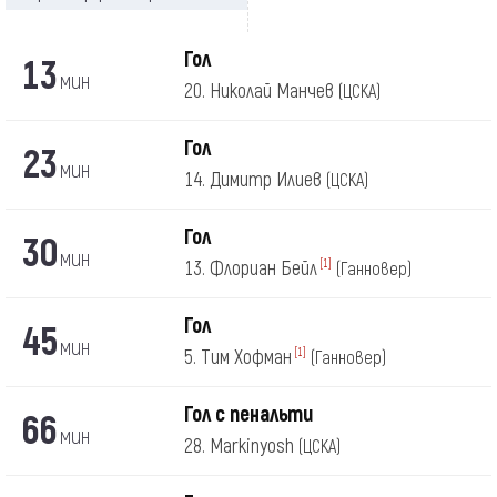
Гол
13
мин
20. Николай Манчев
(ЦСКА)
Гол
23
мин
14. Димитр Илиев
(ЦСКА)
Гол
30
мин
13. Флориан Бейл
[1]
(Ганновер)
Гол
45
мин
5. Тим Хофман
[1]
(Ганновер)
Гол с пенальти
66
мин
28. Markinyosh
(ЦСКА)