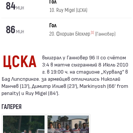
Гол
84
мин
10. Ruy Migel
(ЦСКА)
Гол
86
мин
20. Флориан Бюхлер
[1]
(Ганновер)
ЦСКА
3:4 в матче сыгранный 8 Июль 2010
г. в 19:00 ч. на стадионе „Курвалд“ в
Бад Липспринге. за армейцев отличились Николай
Манчев (13′), Димитр Илиев (23′), Markinyosh (66′ from
penalty) и Ruy Migel (84′).
ГАЛЕРЕЯ