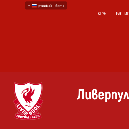
русский - бета
КЛУБ
РАСПИ
български
English - beta
Ливерпул