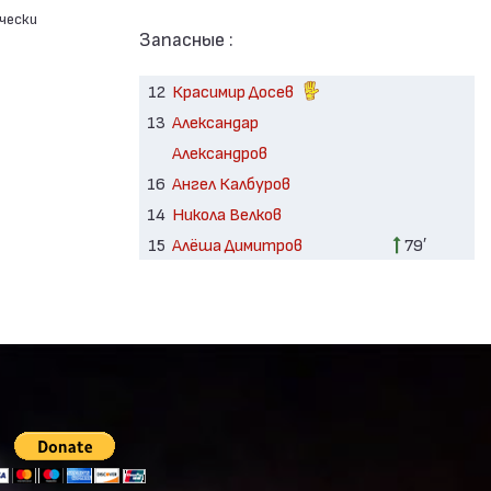
чески
Запасные :
12
Красимир Досев
13
Александар
Александров
16
Ангел Калбуров
14
Никола Велков
15
Алёша Димитров
79′