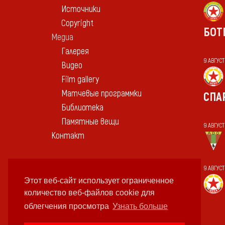
Источники
Copyright
БОТ
Медиа
Галерея
9 АВГУС
Видео
Film gallery
Матчевые программки
СПА
Библиотека
Памятные вещи
9 АВГУС
Контакт
9 АВГУС
Этот веб-сайт использует ограниченное
количество веб-файлов cookie для
облегчения просмотра
Узнать больше