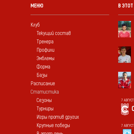
МЕНЮ
В ЭТОТ
Клуб
Текущий состав
Тренера
Профили
Эмблемы
Форма
Базы
Расписание
Статистика
Сезоны
7 АВГУС
Турниры
Игры против других
Крупные победы
7 АВГУС
В этот день