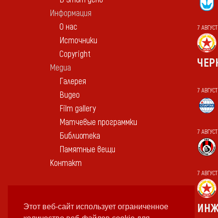
Информация
О нас
7 АВГУС
Источники
Copyright
ЧЕР
Медиа
Галерея
7 АВГУС
Видео
Film gallery
Матчевые программки
7 АВГУСТ
Библиотека
Памятные вещи
Контакт
7 АВГУС
ИНЖ
Этот веб-сайт использует ограниченное