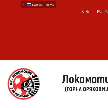
русский - бета
КЛУБ
РАСПИ
български
English - beta
Локомот
(ГОРНА ОРЯХОВИЦ