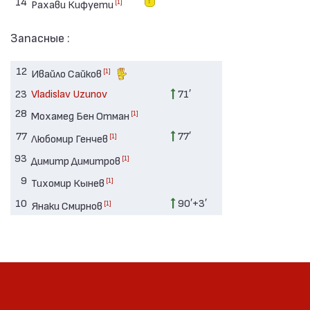
14
[1]
Рахави Кифуети
Запасные :
12
[1]
Ивайло Сайков
23
Vladislav Uzunov
71′
28
[1]
Мохамед Бен Отман
77
77′
[1]
Любомир Генчев
93
[1]
Димитр Димитров
9
[1]
Тихомир Кынев
10
90′+3′
[1]
Янаки Смирнов