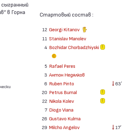
7 сыгранный
в“ в Горна
Стартовый состав :
12
Georgi Kitanov
11
Stanislav Manolev
4
Bozhidar Chorbadzhiyski
5
Rafael Peres
3
Антон Недялков
6
Ruben Pinto
63′
чески
20
Petrus Bumal
22
Nikola Kolev
7
Diogo Viana
26
Gustavo Kulma
29
Milcho Angelov
17′