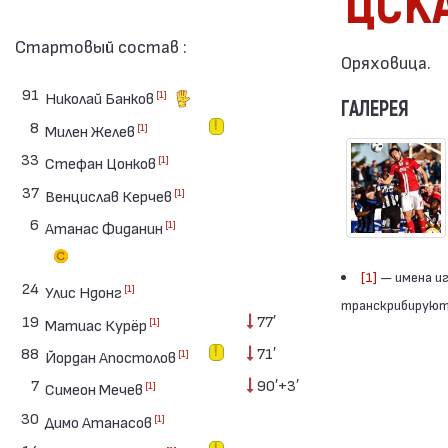
ЦСК
Стартовый состав :
Оряховица.
91
[1]
Николай Банков
ГАЛЕРЕЯ
8
[1]
Милен Желев
33
[1]
Стефан Цонков
37
[1]
Венцислав Керчев
6
[1]
Атанас Фиданин
[1]
— имена иг
24
[1]
Улис Ндонг
транскрибируютс
19
77′
[1]
Матиас Курёр
88
71′
[1]
Йордан Апостолов
7
90′+3′
[1]
Симеон Мечев
30
[1]
Димо Атанасов