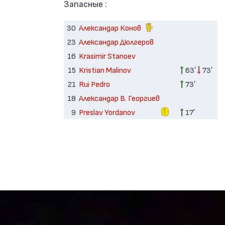
Запасные :
30
Александар Конов
23
Александар Дюлгеров
16
Krasimir Stanoev
15
Kristian Malinov
63′
73′
21
Rui Pedro
73′
18
Александар В. Георгиев
9
Preslav Yordanov
17′