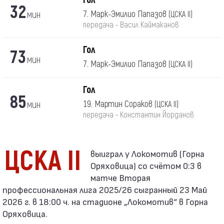
32
мин
7. Марк-Эмилио Папазов
(ЦСКА II)
передача - Васил Каймаканов
Гол
73
мин
7. Марк-Эмилио Папазов
(ЦСКА II)
Гол
85
мин
19. Мартин Сораков
(ЦСКА II)
передача - Константин Йорданов
ЦСКА II
Оряховица) со счётом 0:3 в
матче Вторая
профессиональная лига 2025/26 сыгранный 23 Май
2026 г. в 18:00 ч. на стадионе „Локомотив“ в Горна
Оряховица.