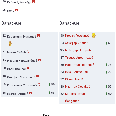
20
[1]
Кевин Д'Алмейда
18
[1]
Пепе
Запасные :
Запасные :
12
99
Георги Гергинов
[1]
Кристиян Милушев
3
Лачезар Иванов
46′
98
Божидар Петров
21
[1]
Милен Савов
17
Теодор Апостолов
31
[1]
Мариян Хараламбиев
30
Радостин Георгиев
73′
9
[1]
Иван Василев
23
Илиан Антонов
73′
10
[1]
Стефан Чукурлиев
77
Юлиан Гилов
8
58′
[1]
Кристиян Христов
19
Мартин Сораков
65′
15
63′
[1]
Пламен Аршев
32
Константин
82′
Йорданов
Гол