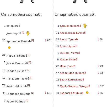
Стартовый состав :
Стартовый состав :
1
Венцислав
1
Даниел Николов
21
Александар Бучков
[1]
Димитров
15
Алекс Тунчев
46′
23
63′
[1]
Кристиян Райчев
93
Денис Динев
4
Симеон Чатов
26
[1]
Мариян Иванов
8
Юлиан Илиев
5
[1]
Дамян Георгиев
72
Иван Тасев
73′
10
[1]
Теодор Райков
47
Алесандро Николов
73′
19
[1]
Панайот Пасков
11
Васил Каймаканов
77
[1]
Алекс Чакыров
7
Марк-Эмилио Папазов
82′
11
58′
10
Радослав Живков
65′
[1]
Ебенезер Симонс
7
[1]
Редон Роймар