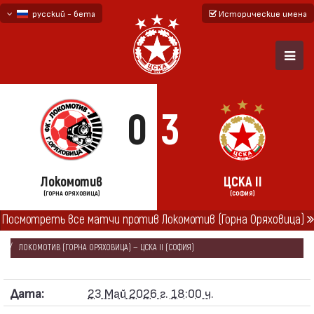
русский - бета
Исторические имена
български
English - beta
0
3
Локомотив
ЦСКА II
(ГОРНА ОРЯХОВИЦА)
(СОФИЯ)
ГЛАВНАЯ
СЕЗОНЫ
2025/26
Посмотреть все матчи против Локомотив (Горна Оряховица)
ВТОРАЯ ПРОФЕССИОНАЛЬНАЯ ЛИГА 2025/26
ЛОКОМОТИВ (ГОРНА ОРЯХОВИЦА) — ЦСКА II (СОФИЯ)
Дата:
23 Май 2026 г. 18:00 ч.