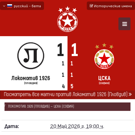
русский - бета
Исторические имена
български
English - beta
1
1
1
1
1
1
Локомотив 1926
ЦСКА
(ПЛОВДИВ)
(СОФИЯ)
4
5
Посмотреть все матчи против Локомотив 1926 (Пловдив)
ГЛАВНАЯ
СЕЗОНЫ
2025/26
КУБОК БОЛГАРИИ 2025/26
ЛОКОМОТИВ 1926 (ПЛОВДИВ) — ЦСКА (СОФИЯ)
Дата:
20 Май 2026 г. 19:00 ч.