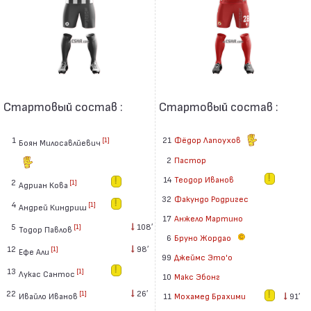
Стартовый состав :
Стартовый состав :
1
21
Фёдор Лапоухов
[1]
Боян Милосавлйевич
2
Пастор
14
Теодор Иванов
2
[1]
Адриан Кова
32
Факундо Родригес
4
[1]
Андрей Киндриш
17
Анжело Мартино
5
108′
[1]
Тодор Павлов
6
Бруно Жордао
12
98′
[1]
Ефе Али
99
Джеймс Это'о
13
[1]
Лукас Сантос
10
Макс Эбонг
22
26′
[1]
Ивайло Иванов
11
Мохамед Брахими
91′