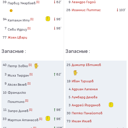
39
82′
9
Леандро Годой
[1]
Парвиз Умарбаев
28
Иоаннис Питтас
103′
94
98′
[1]
Каталин Иту
7
98′
[1]
Севи Идриз
77
Жоел Цварц
Запасные :
Запасные :
40
25
Димитр Евтимов
[1]
Петр Зовко
3
82′
[1]
Миха Тырдан
19
Иван Турицов
9
[1]
Аксел Велев
4
Адриан Лапенья
10
Франциско
5
Лумбард Делова
[1]
Политино
3
Андрей Йорданов
11
98′
[1]
Запро Динев
30
Петко Панайотов
33
98′
[1]
Мартин Атанасов
73
Илиан Илиев
44
108′
[1]