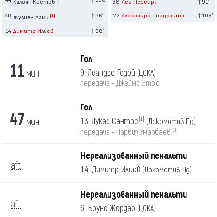
Калоян Костов
38
Лео Перейра
91′
99
26′
77
Алехандро Пиедраита
103′
[1]
Жулиен Лами
14
Димитр Илиев
98′
Гол
11
мин
9. Леандро Годой
(ЦСКА)
передача - Джеймс Это'о
Гол
47
мин
13. Лукас Сантос
[1]
(Локомотив Пд)
[1]
передача - Парвиз Умарбаев
Нереализованный пенальти
aft
14. Димитр Илиев
(Локомотив Пд)
Нереализованный пенальти
aft
6. Бруно Жордао
(ЦСКА)