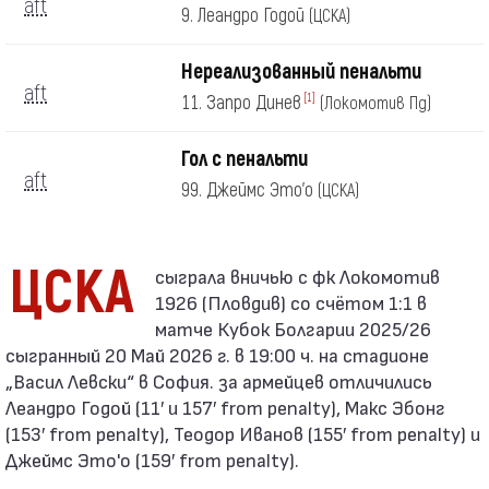
aft
9. Леандро Годой
(ЦСКА)
Нереализованный пенальти
aft
11. Запро Динев
[1]
(Локомотив Пд)
Гол с пенальти
aft
99. Джеймс Это'о
(ЦСКА)
ЦСКА
1926 (Пловдив) со счётом 1:1 в
матче Кубок Болгарии 2025/26
сыгранный 20 Май 2026 г. в 19:00 ч. на стадионе
„Васил Левски“ в София. за армейцев отличились
Леандро Годой (11′ и 157′ from penalty), Макс Эбонг
(153′ from penalty), Теодор Иванов (155′ from penalty) и
Джеймс Это'о (159′ from penalty).