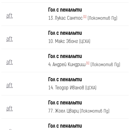
Гол с пенальти
aft
13. Лукас Сантос
[1]
(Локомотив Пд)
Гол с пенальти
aft
10. Макс Эбонг
(ЦСКА)
Гол с пенальти
aft
4. Андрей Киндриш
[1]
(Локомотив Пд)
Гол с пенальти
aft
14. Теодор Иванов
(ЦСКА)
Гол с пенальти
aft
77. Жоел Цварц
(Локомотив Пд)
Гол с пенальти