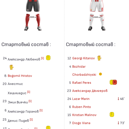
Стартовый состав :
Стартовый состав :
24
12
Georgi Kitanov
[1]
Александр Любенов
4
Bozhidar
Chorbadzhiyski
8
Bogomil Hristov
5
Rafael Peres
20
Анестис
23
Александар Дюлгеров
[1]
Хацилиадис
24
Lazar Marin
46′
23
[1]
Эмил Виячки
6
Ruben Pinto
6
[1]
Александр Горанов
15
Kristian Malinov
25
[1]
Денис Пидев
7
Diogo Viana
73′
17
[1]