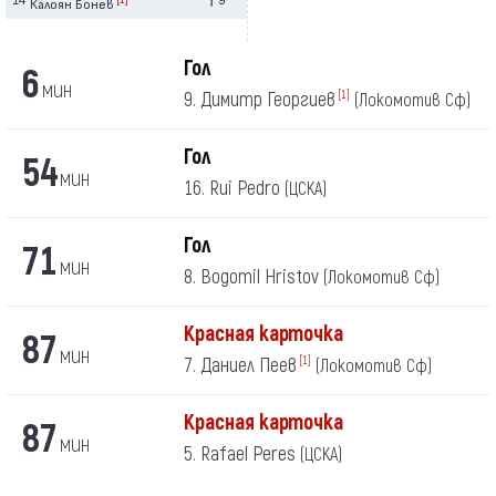
Калоян Бонев
Гол
6
мин
9. Димитр Георгиев
[1]
(Локомотив Сф)
Гол
54
мин
16. Rui Pedro
(ЦСКА)
Гол
71
мин
8. Bogomil Hristov
(Локомотив Сф)
Красная карточка
87
мин
7. Даниел Пеев
[1]
(Локомотив Сф)
Красная карточка
87
мин
5. Rafael Peres
(ЦСКА)