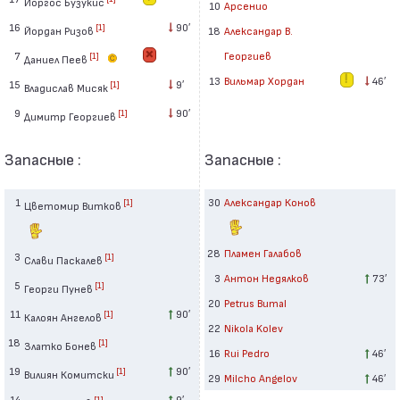
Йоргос Бузукис
10
Арсенио
16
90′
[1]
Йордан Ризов
18
Александар В.
7
Георгиев
[1]
Даниел Пеев
13
Вильмар Хордан
46′
15
9′
[1]
Владислав Мисяк
9
90′
[1]
Димитр Георгиев
Запасные :
Запасные :
1
30
Александар Конов
[1]
Цветомир Витков
28
Пламен Галабов
3
[1]
Слави Паскалев
3
Антон Недялков
73′
5
[1]
Георги Пунев
20
Petrus Bumal
11
90′
[1]
Калоян Ангелов
22
Nikola Kolev
18
[1]
Златко Бонев
16
Rui Pedro
46′
19
90′
[1]
Вилиян Комитски
29
Milcho Angelov
46′
14
9′
[1]