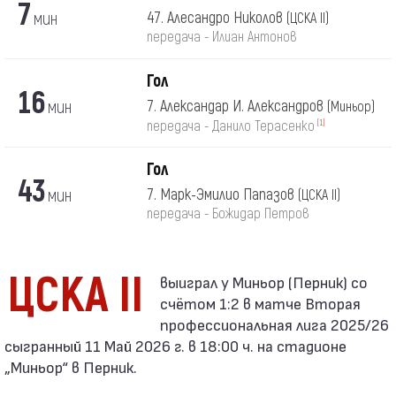
7
мин
47. Алесандро Николов
(ЦСКА II)
передача - Илиан Антонов
Гол
16
мин
7. Александар И. Александров
(Миньор)
[1]
передача - Данило Терасенко
Гол
43
мин
7. Марк-Эмилио Папазов
(ЦСКА II)
передача - Божидар Петров
ЦСКА II
счётом 1:2 в матче Вторая
профессиональная лига 2025/26
сыгранный 11 Май 2026 г. в 18:00 ч. на стадионе
„Миньор“ в Перник.