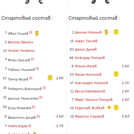
Стартовый состав :
Стартовый состав :
1
1
Даниел Николов
[1]
Иван Гошев
15
Алекс Тунчев
2
Borislav Nikolov
93
Денис Динев
13
Yordan Yordanov
98
Божидар Петров
4
[1]
Мики Орачев
8
Юлиан Илиев
60′
3
[1]
Павлин Чиликов
23
Илиан Антонов
22
68′
[1]
Петр Вуцов
47
Алесандро Николов
25′
16
[1]
Роберто Викторов
11
Васил Каймаканов
60′
15
[1]
Данило Терасенко
7
Марк-Эмилио Папазов
60′
30
[1]
Егор Романюк
10
Радослав Живков
8
68′
19
Мартин Сораков
83′
[1]
Валентин Доцев
7
Александар И.
79′
Александров