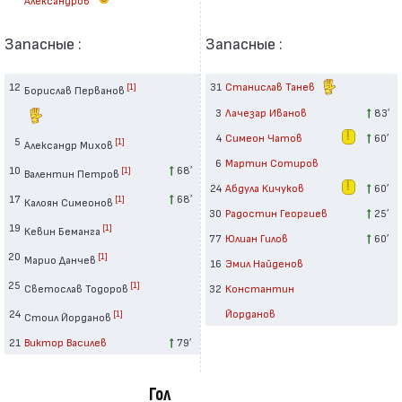
Запасные :
Запасные :
12
31
Станислав Танев
[1]
Борислав Перванов
3
Лачезар Иванов
83′
4
Симеон Чатов
60′
5
[1]
Александр Михов
6
Мартин Сотиров
10
68′
[1]
Валентин Петров
24
Абдула Кичуков
60′
17
68′
[1]
Калоян Симеонов
30
Радостин Георгиев
25′
19
[1]
Кевин Беманга
77
Юлиан Гилов
60′
20
[1]
Марио Данчев
16
Эмил Найденов
25
[1]
Светослав Тодоров
32
Константин
24
Йорданов
[1]
Стоил Йорданов
21
Виктор Василев
79′
Гол