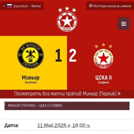
русский - бета
Исторические имена
български
English - beta
1
2
Миньор
ЦСКА II
(ПЕРНИК)
(СОФИЯ)
ГЛАВНАЯ
СЕЗОНЫ
2025/26
Посмотреть все матчи против Миньор (Перник)
ВТОРАЯ ПРОФЕССИОНАЛЬНАЯ ЛИГА 2025/26
МИНЬОР (ПЕРНИК) — ЦСКА II (СОФИЯ)
Дата:
11 Май 2026 г. 18:00 ч.