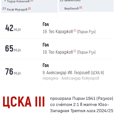
Тодор Кокалчев
[1]
23
Вырбанов
[1]
Раиф Мурадов
Гол
42
мин
19. Тео Караджов
[1]
(Пирин Рзл)
Гол
65
мин
19. Тео Караджов
[1]
(Пирин Рзл)
Гол
76
мин
9. Александар Ив. Георгиев
(ЦСКА III)
передача - Александар Кожухаров
ЦСКА III
со счётом 2:1 в матче Юго-
Западная Третья лига 2024/25