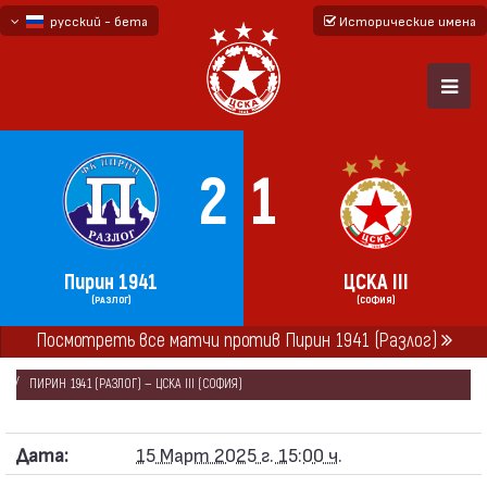
русский - бета
Исторические имена
български
English - beta
2
1
Пирин 1941
ЦСКА III
(РАЗЛОГ)
(СОФИЯ)
Посмотреть все матчи против Пирин 1941 (Разлог)
ГЛАВНАЯ
СЕЗОНЫ
2024/25
ЮГО-ЗАПАДНАЯ ТРЕТЬЯ ЛИГА 2024/25
ПИРИН 1941 (РАЗЛОГ) — ЦСКА III (СОФИЯ)
Дата:
15 Март 2025 г. 15:00 ч.