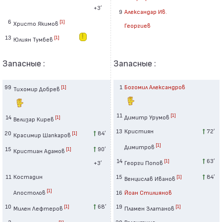
+3′
9
Александар Ив.
6
[1]
Христо Якимов
Георгиев
13
[1]
Юлиян Тумбев
Запасные :
Запасные :
99
1
Богомил Александров
[1]
Тихомир Добрев
11
[1]
14
Димитр Урумов
[1]
Велизар Кирев
13
Кристиян
72′
20
84′
[1]
Красимир Шапкаров
[1]
Димитров
15
90′
[1]
Кристиан Адамов
14
63′
[1]
+3′
Георги Попов
11
Костадин
15
84′
[1]
Венцислав Иванов
[1]
Апостолов
16
Йоан Стилиянов
10
68′
19
[1]
[1]
Милен Лефтеров
Пламен Златанов
3
20
Валентино
[1]