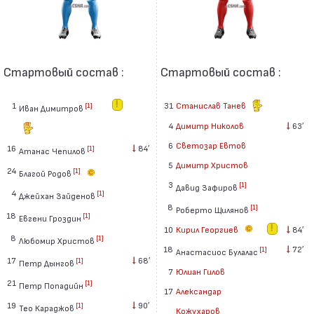
Стартовый состав :
Стартовый состав :
1
31
Станислав Танев
[1]
Иван Димитров
4
Димитр Николов
63′
6
Светозар Евтов
16
84′
[1]
Атанас Чепилов
5
Димитр Христов
24
[1]
Благой Родов
3
[1]
Давид Зафиров
4
[1]
Джейхан Зайденов
8
[1]
Роберто Щилянов
18
[1]
Евгени Гроздин
10
Кирил Георгиев
84′
8
[1]
Любомир Христов
18
72′
[1]
Анастасиос Булалас
17
68′
[1]
Петр Дынгов
7
Юлиан Гилов
21
[1]
Петр Попадийн
17
Александар
19
90′
[1]
Тео Караджов
Кожухаров