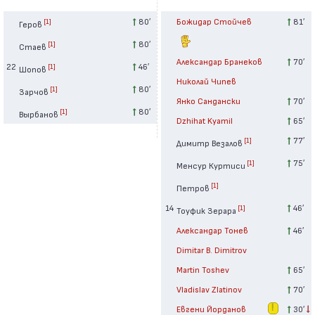
80′
Божидар Стойчев
81′
[1]
Геров
80′
[1]
Стаев
Александар Бранеков
70′
22
46′
[1]
Шопов
Николай Чипев
80′
[1]
Зарчов
Янко Сандански
70′
80′
[1]
Вырбанов
Dzhihat Kyamil
65′
77′
[1]
Димитр Везалов
75′
[1]
Менсур Куртиси
[1]
Петров
14
46′
[1]
Тоуфик Зерара
Александар Тонев
46′
Dimitar B. Dimitrov
Martin Toshev
65′
Vladislav Zlatinov
70′
Евгени Йорданов
30′