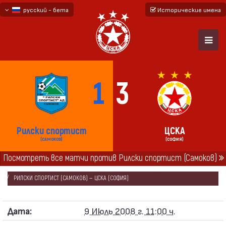
русский - бета
Исторические имена
български
English - beta
1
3
Рилски спортист
ЦСКА
(САМОКОВ)
(СОФИЯ)
Посмотреть все матчи против Рилски спортист (Самоков)
ГЛАВНАЯ
СЕЗОНЫ
2008/09
ТОВАРИЩЕСКИЕ МАТЧИ 2008/09
РИЛСКИ СПОРТИСТ (САМОКОВ) — ЦСКА (СОФИЯ)
Дата:
9 Июль 2008 г. 11:00 ч.