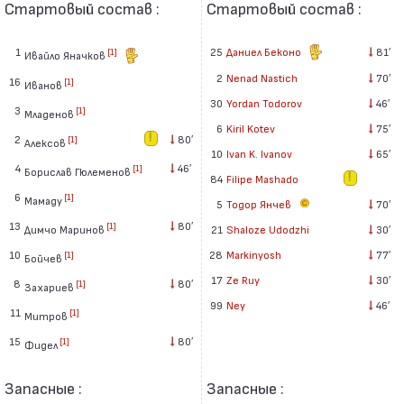
Стартовый состав :
Стартовый состав :
1
25
Даниел Беконо
81′
[1]
Ивайло Яначков
2
Nenad Nastich
70′
16
[1]
Иванов
30
Yordan Todorov
46′
3
[1]
Младенов
6
Kiril Kotev
75′
2
80′
[1]
Алексов
10
Ivan K. Ivanov
65′
4
46′
[1]
Борислав Гюлеменов
84
Filipe Mashado
6
[1]
Мамаду
5
Тодор Янчев
70′
13
80′
[1]
Димчо Маринов
21
Shaloze Udodzhi
30′
10
28
Markinyosh
77′
[1]
Бойчев
17
Ze Ruy
30′
8
80′
[1]
Захариев
99
Ney
46′
11
[1]
Митров
15
80′
[1]
Фидел
Запасные :
Запасные :