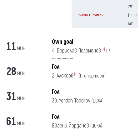
70′
Ivaylo Dimitrov
30′
65′
Own goal
11
мин
4. Борислав Гюлеменов
[1]
(Р.
спортист)
Гол
28
мин
2. Алексов
[1]
(Р. спортист)
Гол
31
мин
30. Yordan Todorov
(ЦСКА)
Гол
61
мин
Евгени Йорданов
(ЦСКА)