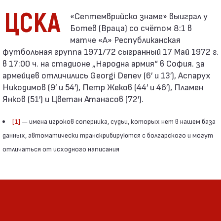
ЦСКА
Ботев (Враца) со счётом 8:1 в
матче «А» Республиканская
футбольная группа 1971/72 сыгранный 17 Май 1972 г.
в 17:00 ч. на стадионе „Народна армия“ в София. за
армейцев отличились Georgi Denev (6′ и 13′), Аспарух
Никодимов (9′ и 54′), Петр Жеков (44′ и 46′), Пламен
Янков (51′) и Цветан Атанасов (72′).
[1]
— имена игроков соперника, судьи, которых нет в нашем база
данных, автоматически транскрибируются с болгарского и могут
отличаться от исходного написания