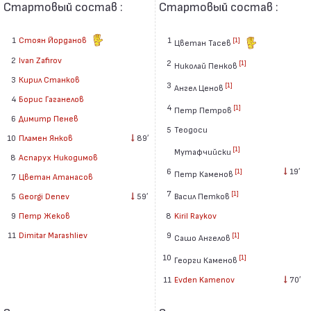
Стартовый состав :
Стартовый состав :
1
Стоян Йорданов
1
[1]
Цветан Тасев
2
Ivan Zafirov
2
[1]
Николай Пенков
3
Кирил Станков
3
[1]
Ангел Ценов
4
Борис Гаганелов
4
[1]
Петр Петров
6
Димитр Пенев
5
Теодоси
10
Пламен Янков
89′
[1]
Мутафчийски
8
Аспарух Никодимов
6
19′
[1]
Петр Каменов
7
Цветан Атанасов
7
[1]
5
Georgi Denev
59′
Васил Петков
9
Петр Жеков
8
Kiril Raykov
11
Dimitar Marashliev
9
[1]
Сашо Ангелов
10
[1]
Георги Каменов
11
Evden Kamenov
70′