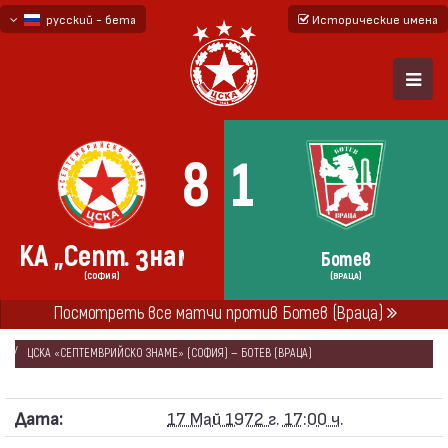
русский - бета
Исторические имена
български
English - beta
8
1
ЦСКА „Септ. знаме“
Ботев
(СОФИЯ)
(ВРАЦА)
ГЛАВНАЯ
СЕЗОНЫ
1971/72
Посмотреть все матчи против Ботев (Враца)
«А» РЕСПУБЛИКАНСКАЯ ФУТБОЛЬНАЯ ГРУППА 1971/72
ЦСКА «СЕПТЕМВРИЙСКО ЗНАМЕ» (СОФИЯ) — БОТЕВ (ВРАЦА)
Дата:
17 Май 1972 г. 17:00 ч.