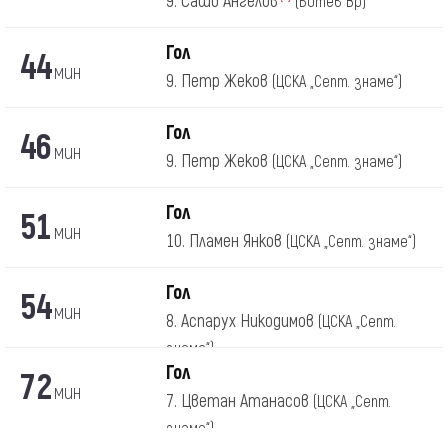
9. Сашо Ангелов
(Ботев Вр)
Гол
44
мин
9. Петр Жеков
(ЦСКА „Септ. знаме“)
Гол
46
мин
9. Петр Жеков
(ЦСКА „Септ. знаме“)
Гол
51
мин
10. Пламен Янков
(ЦСКА „Септ. знаме“)
Гол
54
мин
8. Аспарух Никодимов
(ЦСКА „Септ.
знаме“)
Гол
72
мин
7. Цветан Атанасов
(ЦСКА „Септ.
знаме“)