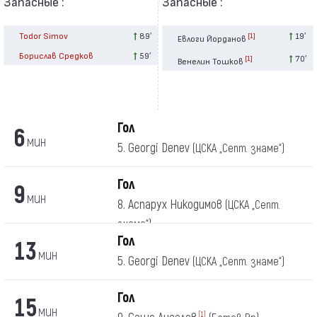
Запасные :
Запасные :
Todor Simov
89′
19′
[1]
Евлоги Йорданов
Борислав Средков
59′
70′
[1]
Венелин Тошков
Гол
6
мин
5. Georgi Denev
(ЦСКА „Септ. знаме“)
Гол
9
мин
8. Аспарух Никодимов
(ЦСКА „Септ.
знаме“)
Гол
13
мин
5. Georgi Denev
(ЦСКА „Септ. знаме“)
Гол
15
мин
[1]