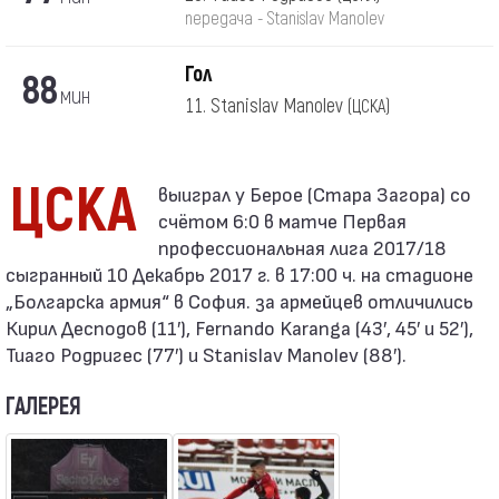
передача - Stanislav Manolev
Гол
88
мин
11. Stanislav Manolev
(ЦСКА)
ЦСКА
счётом 6:0 в матче Первая
профессиональная лига 2017/18
сыгранный 10 Декабрь 2017 г. в 17:00 ч. на стадионе
„Болгарска армия“ в София. за армейцев отличились
Кирил Десподов (11′), Fernando Karanga (43′, 45′ и 52′),
Тиаго Родригес (77′) и Stanislav Manolev (88′).
ГАЛЕРЕЯ