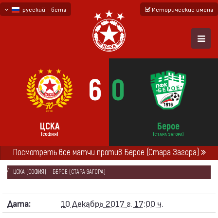
русский - бета
Исторические имена
български
English - beta
6
0
ЦСКА
Берое
(СОФИЯ)
(СТАРА ЗАГОРА)
ГЛАВНАЯ
СЕЗОНЫ
2017/18
Посмотреть все матчи против Берое (Стара Загора)
ПЕРВАЯ ПРОФЕССИОНАЛЬНАЯ ЛИГА 2017/18
ЦСКА (СОФИЯ) — БЕРОЕ (СТАРА ЗАГОРА)
Дата:
10 Декабрь 2017 г. 17:00 ч.