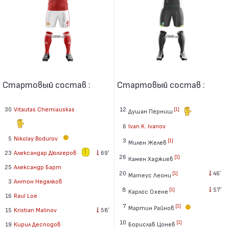
Стартовый состав :
Стартовый состав :
30
Vitautas Cherniauskas
12
[1]
Душан Перниш
6
Ivan K. Ivanov
5
Nikolay Bodurov
3
[1]
Милен Желев
23
Александар Дюлгеров
69′
26
[1]
Камен Хаджиев
25
Александр Барт
20
46′
[1]
Матеус Леони
3
Антон Недялков
8
57′
[1]
Карлос Охене
16
Raul Loe
7
[1]
Мартин Райнов
15
Kristian Malinov
58′
10
[1]
Борислав Цонев
19
Кирил Десподов