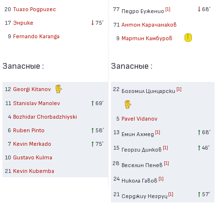
77
68′
20
Тиаго Родригес
[1]
Педро Еуженио
17
Энрике
75′
71
Антон Карачанаков
9
Fernando Karanga
9
Мартин Камбуров
Запасные :
Запасные :
12
Georgi Kitanov
22
[1]
Богомил Цинцарски
11
Stanislav Manolev
69′
4
Bozhidar Chorbadzhiyski
5
Pavel Vidanov
6
Ruben Pinto
58′
13
68′
[1]
Емин Ахмед
7
Kevin Merkado
75′
15
46′
[1]
Георги Динков
10
Gustavo Kulma
28
[1]
Веселин Пенев
21
Kevin Kubemba
24
[1]
Никола Гавов
21
57′
[1]
Серджиу Негруц