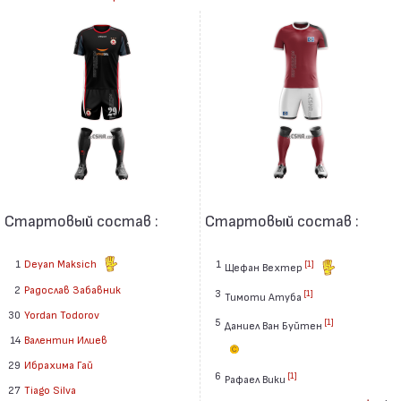
Стартовый состав :
Стартовый состав :
1
Deyan Maksich
1
[1]
Щефан Вехтер
2
Радослав Забавник
3
[1]
Тимоти Атуба
30
Yordan Todorov
5
[1]
Даниел Ван Буйтен
14
Валентин Илиев
29
Ибрахима Гай
6
[1]
Рафаел Вики
27
Tiago Silva