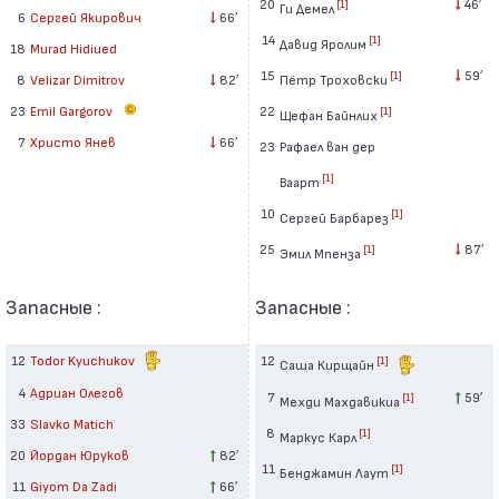
20
46′
[1]
Ги Демел
6
Сергей Якирович
66′
14
[1]
Давид Яролим
18
Murad Hidiued
15
59′
[1]
8
Velizar Dimitrov
82′
Пётр Троховски
23
Emil Gargorov
22
[1]
Щефан Байнлих
7
Христо Янев
66′
23
Рафаел ван дер
[1]
Ваарт
10
[1]
Сергей Барбарез
25
87′
[1]
Эмил Мпенза
Запасные :
Запасные :
12
Todor Kyuchukov
12
[1]
Саша Кирщайн
4
Адриан Олегов
7
59′
[1]
Мехди Махдавикиа
33
Slavko Matich
8
[1]
Маркус Карл
20
Йордан Юруков
82′
11
[1]
Бенджамин Лаут
11
Giyom Da Zadi
66′