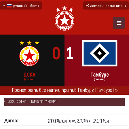
русский - бета
Исторические имена
български
English - beta
0
1
ЦСКА
Гамбург
(СОФИЯ)
(ГАМБУРГ)
Посмотреть все матчи против Гамбург (Гамбург)
ГЛАВНАЯ
СЕЗОНЫ
2005/06
КУБОК УЕФА 2005/06 - ГРУППА „A“
ЦСКА (СОФИЯ) — ГАМБУРГ (ГАМБУРГ)
Дата:
20 Октябрь 2005 г. 21:15 ч.