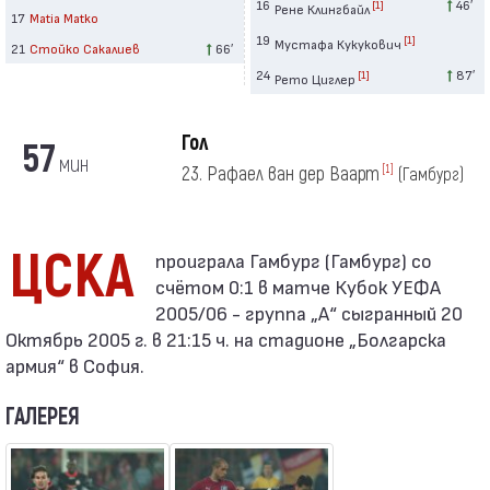
16
46′
[1]
Рене Клингбайл
17
Matia Matko
19
[1]
Мустафа Кукукович
21
Стойко Сакалиев
66′
24
87′
[1]
Рето Циглер
Гол
57
мин
23. Рафаел ван дер Ваарт
[1]
(Гамбург)
ЦСКА
счётом 0:1 в матче Кубок УЕФА
2005/06 - группа „A“ сыгранный 20
Октябрь 2005 г. в 21:15 ч. на стадионе „Болгарска
армия“ в София.
ГАЛЕРЕЯ