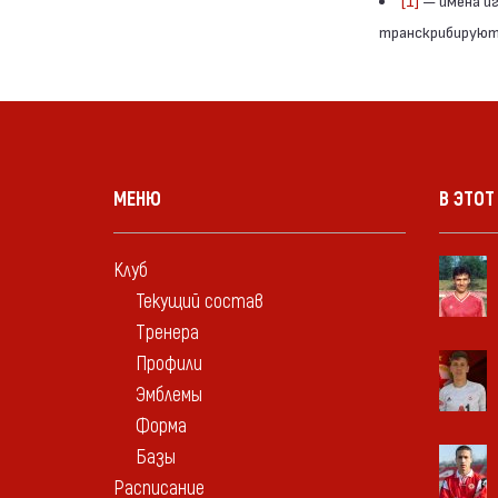
[1]
— имена иг
транскрибируютс
МЕНЮ
В ЭТОТ
Клуб
Текущий состав
Тренера
Профили
Эмблемы
Форма
Базы
Расписание