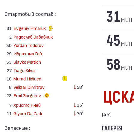
31
Стартовый состав :
мин
31
Evgeniy Hmaruk
45
2
Радослав Забавник
мин
30
Yordan Todorov
29
Ибрахима Гай
58
33
Slavko Matich
мин
27
Tiago Silva
18
Murad Hidiued
8
Velizar Dimitrov
58′
ЦСК
23
Emil Gargorov
7
Христо Янев
35′
11
Giyom Da Zadi
79′
(45′).
Запасные :
ГАЛЕРЕЯ