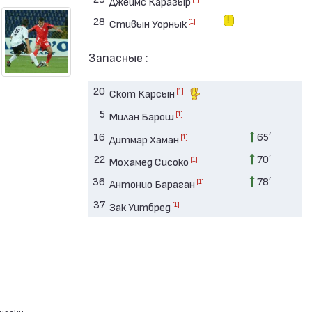
Джеймс Карагыр
28
[1]
Стивын Уорнык
Запасные :
20
[1]
Скот Карсын
5
[1]
Милан Барош
16
65′
[1]
Дитмар Хаман
22
70′
[1]
Мохамед Сисоко
36
78′
[1]
Антонио Бараган
37
[1]
Зак Уитбред