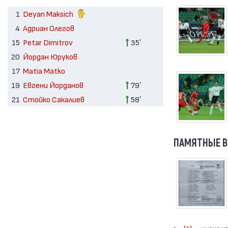
1
Deyan Maksich
4
Адриан Олегов
15
Petar Dimitrov
35′
20
Йордан Юруков
17
Matia Matko
19
Евгени Йорданов
79′
21
Стойко Сакалиев
58′
ПАМЯТНЫЕ 