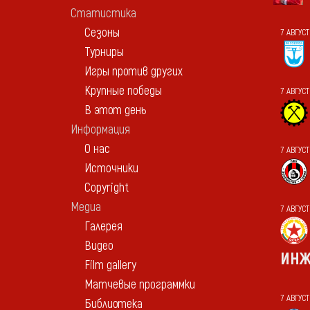
Статистика
Сезоны
7 АВГУС
Турниры
Игры против других
Крупные победы
7 АВГУС
В этот день
Информация
О нас
7 АВГУСТ
Источники
Copyright
Медиа
7 АВГУС
Галерея
Видео
ИНЖ
Film gallery
Матчевые программки
7 АВГУС
Библиотека