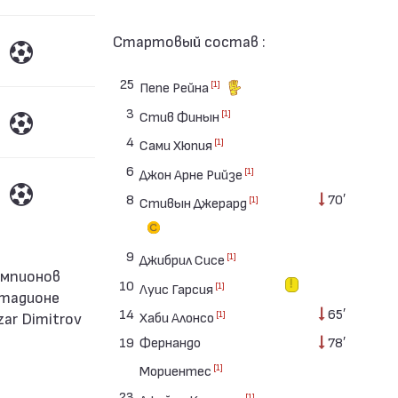
Стартовый состав :
25
[1]
Пепе Рейна
3
[1]
Стив Финын
4
[1]
Сами Хюпия
6
[1]
Джон Арне Рийзе
8
70′
[1]
Стивын Джерард
9
[1]
Джибрил Сисе
10
[1]
Луис Гарсия
 стадионе
14
65′
[1]
zar Dimitrov
Хаби Алонсо
19
Фернандо
78′
[1]
Мориентес
23
[1]