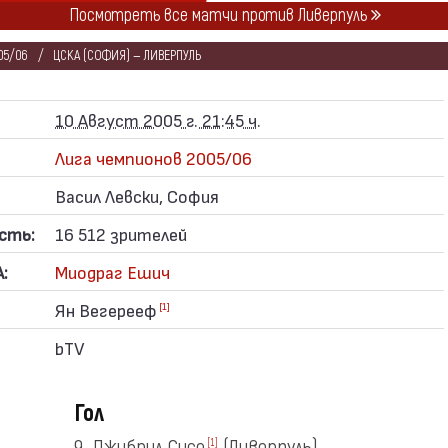
Посмотреть все матчи против Ливерпуль
05/06
ЦСКА (СОФИЯ) — ЛИВЕРПУЛЬ
10 Август 2005 г. 21:45 ч.
Лига чемпионов 2005/06
Васил Левски, София
сть:
16 512 зрителей
:
Миодраг Ешич
Ян Вегерееф
[1]
bTV
Гол
9. Джибрил Сисе
(Ливерпуль)
[1]