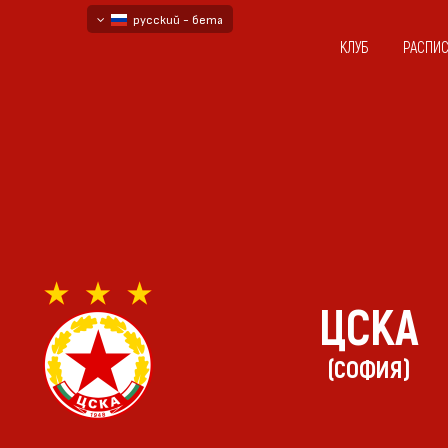
русский - бета
КЛУБ
РАСПИ
български
English - beta
ЦСКА
(СОФИЯ)