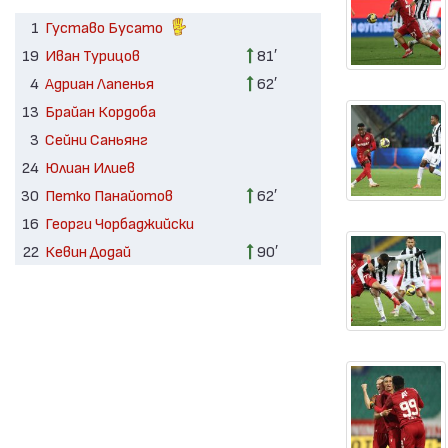
1
Густаво Бусато
19
Иван Турицов
81′
4
Адриан Лапенья
62′
13
Брайан Кордоба
3
Сейни Саньянг
24
Юлиан Илиев
30
Петко Панайотов
62′
16
Георги Чорбаджийски
22
Кевин Додай
90′