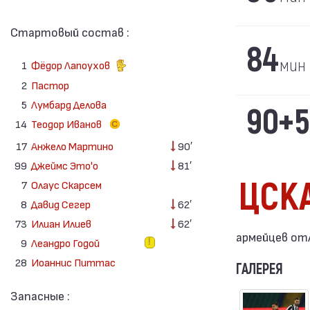
Стартовый состав :
84
мин
1
Фёдор Лапоухов
2
Пастор
5
Лумбард Делова
90+5
14
Теодор Иванов
17
Анжело Мартино
90′
99
Джеймс Это'о
81′
ЦСК
7
Олаус Скарсем
8
Давид Сегер
62′
73
Илиан Илиев
62′
армейцев отли
9
Леандро Годой
28
Иоаннис Питтас
ГАЛЕРЕЯ
Запасные :