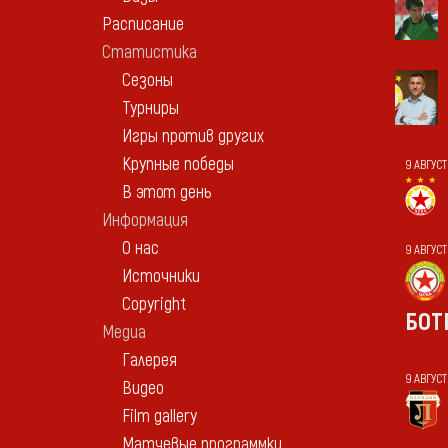
Расписание
Статистика
Сезоны
Турниры
Игры против других
Крупные победы
9 АВГУСТ
В этот день
Информация
О нас
9 АВГУС
Источники
Copyright
БОТ
Медиа
Галерея
9 АВГУСТ
Видео
Film gallery
Матчевые программки