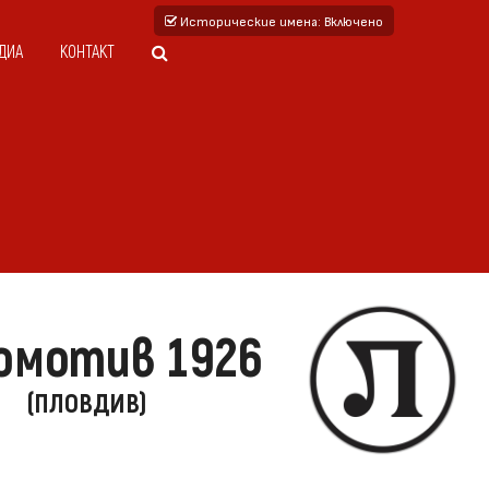
Исторические имена
: Включено
ДИА
КОНТАКТ
омотив 1926
(ПЛОВДИВ)