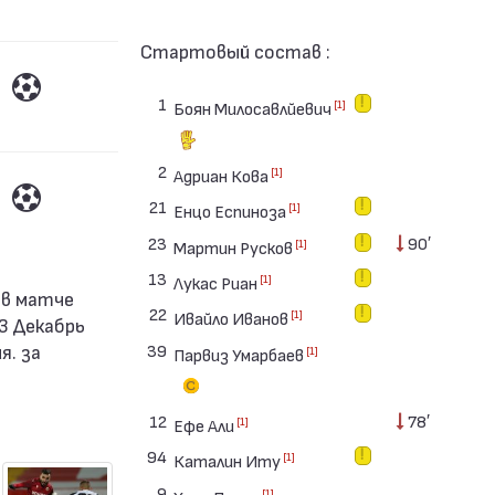
Стартовый состав :
1
[1]
Боян Милосавлйевич
2
[1]
Адриан Кова
21
[1]
Енцо Еспиноза
23
90′
[1]
Мартин Русков
13
[1]
Лукас Риан
22
[1]
Ивайло Иванов
3 Декабрь
39
я. за
[1]
Парвиз Умарбаев
12
78′
[1]
Ефе Али
94
[1]
Каталин Иту
9
[1]