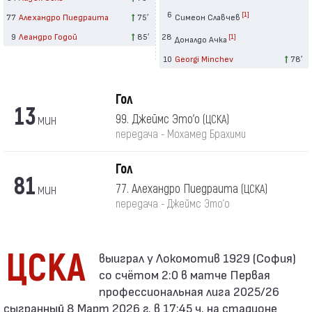
6
[1]
77
Алехандро Пиедраита
75′
Симеон Славчев
9
Леандро Годой
85′
28
[1]
Доналдо Ачка
10
Georgi Minchev
78′
Гол
13
мин
99. Джеймс Это'о
(ЦСКА)
передача - Мохамед Брахими
Гол
81
мин
77. Алехандро Пиедраита
(ЦСКА)
передача - Джеймс Это'о
ЦСКА
со счётом 2:0 в матче Первая
профессиональная лига 2025/26
сыгранный 8 Март 2026 г. в 17:45 ч. на стадионе