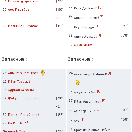
11
Мохамед Брахими
75′
22
[1]
Реян Даскалов
38
Лео Перейра
90′
64
[1]
Доминик Янков
+1′
77
82′
28
Иоаннис Питтас
85′
[1]
Кауе Карузо
29
78′
[1]
Анте Аралица
7
Spas Delev
Запасные :
Запасные :
25
Димитр Евтимов
24
[1]
Александр Любенов
19
Иван Турицов
4
Адриан Лапенья
2
[1]
Джуниет Али
32
Факундо Родригес
90′
27
[1]
Иван Лагунджич
+1′
33
82′
[1]
Джордан Айб
30
Петко Панайотов
85′
8
58′
[1]
Луан
73
Илиан Илиев
26
[1]
Красимир Милошев
94
Айзък Соле
75′