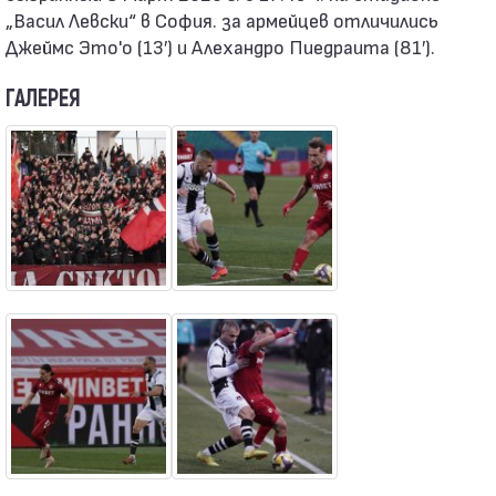
„Васил Левски“ в София. за армейцев отличились
Джеймс Это'о (13′) и Алехандро Пиедраита (81′).
ГАЛЕРЕЯ