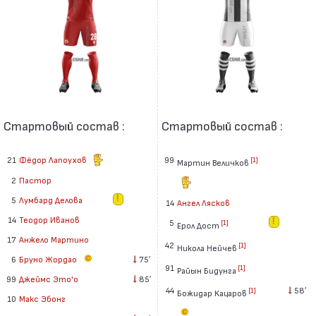
Стартовый состав :
Стартовый состав :
21
Фёдор Лапоухов
99
[1]
Мартин Величков
2
Пастор
5
Лумбард Делова
14
Ангел Лясков
14
Теодор Иванов
5
[1]
Ерол Дост
17
Анжело Мартино
42
[1]
Никола Нейчев
6
Бруно Жордао
75′
91
[1]
Райын Бидунга
99
Джеймс Это'о
85′
44
58′
[1]
Божидар Кацаров
10
Макс Эбонг