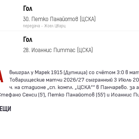
Гол
30. Петко Панайотов
(ЦСКА)
передача - Жоел Цварц
Гол
28. Иоаннис Питтас
(ЦСКА)
А
Товарищеские матчи 2026/27 сыгранный 3 Июль 202
ч. на стадионе „сп. компл. „ЦСКА““ в Панчарево. за
тефано Сенси (5′), Петко Панайотов (55′) и Иоаннис Пи
ВЕЩИ