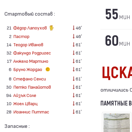
55
Стартовый состав :
мин
21
Фёдор Лапоухов
46′
60
2
Пастор
46′
мин
14
Теодор Иванов
61′
32
Факундо Родригес
61′
17
Анжело Мартино
61′
ЦСК
6
Бруно Жордао
61′
8
Стефано Сенси
61′
30
Петко Панайотов
61′
отличились С
94
Айзък Соле
61′
ПАМЯТНЫЕ 
10
Жоел Цварц
61′
28
Иоаннис Питтас
61′
Запасные :