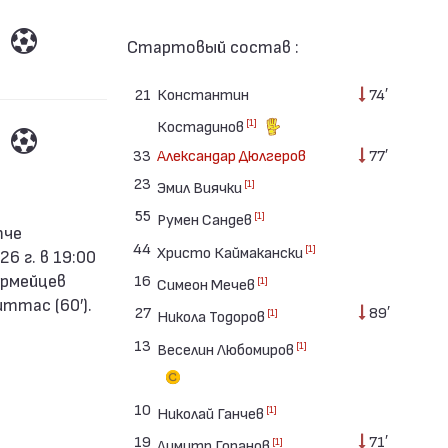
Стартовый состав :
21
Константин
74′
[1]
Костадинов
33
Александар Дюлгеров
77′
23
[1]
Эмил Виячки
55
[1]
Румен Сандев
44
[1]
Христо Каймакански
6 г. в 19:00
 армейцев
16
[1]
Симеон Мечев
ттас (60′).
27
89′
[1]
Никола Тодоров
13
[1]
Веселин Любомиров
10
[1]
Николай Ганчев
19
71′
[1]
Димитр Горанов