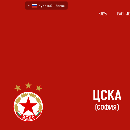
русский - бета
КЛУБ
РАСПИ
български
English - beta
ЦСКА
(СОФИЯ)