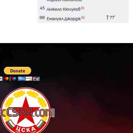
45
[1]
Анжело Кючуков
88
77′
[1]
Емануел Джордж