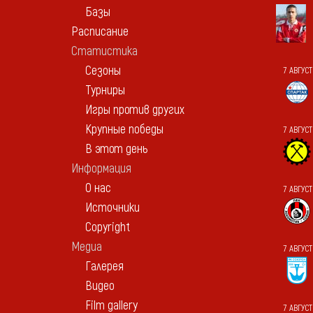
Базы
Расписание
Статистика
Сезоны
7 АВГУС
Турниры
Игры против других
Крупные победы
7 АВГУС
В этот день
Информация
О нас
7 АВГУСТ
Источники
Copyright
Медиа
7 АВГУС
Галерея
Видео
Film gallery
7 АВГУС