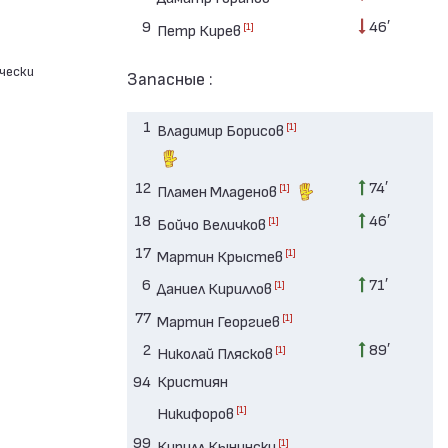
9
46′
[1]
Петр Кирев
чески
Запасные :
1
[1]
Владимир Борисов
12
74′
[1]
Пламен Младенов
18
46′
[1]
Бойчо Величков
17
[1]
Мартин Крыстев
6
71′
[1]
Даниел Кириллов
77
[1]
Мартин Георгиев
2
89′
[1]
Николай Плясков
94
Кристиян
[1]
Никифоров
99
[1]
Кирилл Кынински