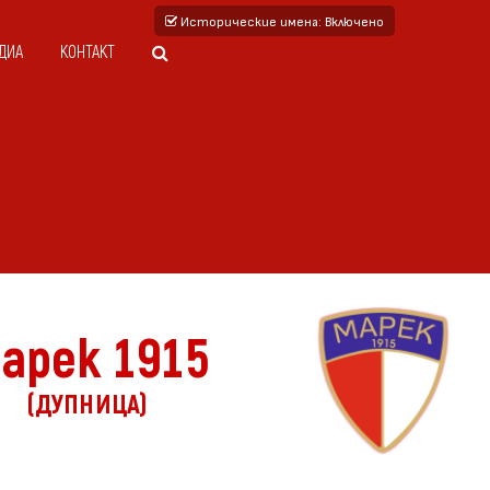
Исторические имена
: Включено
ДИА
КОНТАКТ
арек 1915
(ДУПНИЦА)