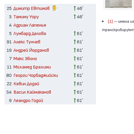
25
Димитр Евтимов
46′
3
Тамиму Уору
46′
[1]
— имена иг
4
Адриан Лапенья
транскрибируютс
5
Лумбард Делова
61′
91
Алекс Тунчев
61′
19
Андрей Йорданов
61′
7
Макс Эбонг
61′
11
Мохамед Брахими
61′
80
Георги Чорбаджийски
61′
22
Кевин Додай
61′
34
Васил Каймаканов
61′
9
Леандро Годой
61′