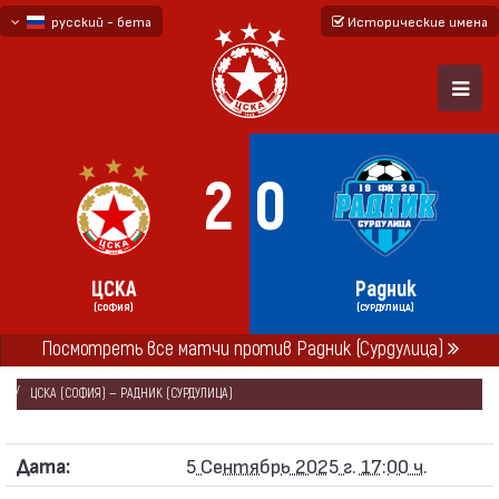
русский - бета
Исторические имена
български
English - beta
2
0
ЦСКА
Радник
(СОФИЯ)
(СУРДУЛИЦА)
Посмотреть все матчи против Радник (Сурдулица)
ГЛАВНАЯ
СЕЗОНЫ
2025/26
ТОВАРИЩЕСКИЕ МАТЧИ 2025/26
ЦСКА (СОФИЯ) — РАДНИК (СУРДУЛИЦА)
Дата:
5 Сентябрь 2025 г. 17:00 ч.