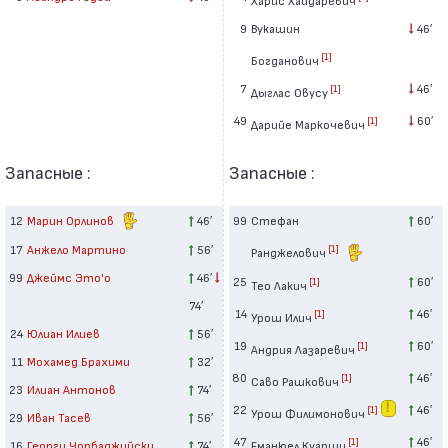
9
Вукашин
46′
[1]
Богданович
7
46′
[1]
Дыглас Овусу
49
60′
[1]
Дарийе Маркочевич
Запасные :
Запасные :
12
Марин Орлинов
46′
99
Стефан
60′
17
Анжело Мартино
56′
[1]
Ранджелович
99
Джеймс Это'о
46′
25
60′
[1]
Тео Лакич
74′
14
46′
[1]
Урош Илич
24
Юлиан Илиев
56′
19
60′
[1]
Андрия Лазаревич
11
Мохамед Брахими
32′
80
46′
[1]
Саво Рашкович
23
Илиан Антонов
74′
22
46′
[1]
Урош Филимонович
29
Иван Тасев
56′
47
46′
[1]
16
Георги Чорбаджийски
74′
Еманюел Куарши