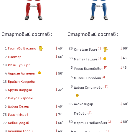
Стартовый состав :
Стартовый состав :
1
Густаво Бусато
46′
26
60′
[1]
Стефан Илич
2
Пастор
56′
66
46′
[1]
Матея Гашич
19
Иван Турицов
3
46′
[1]
Урош Благойевич
4
Адриан Лапенья
56′
5
[1]
Милош Попович
13
Брайан Кордоба
6
[1]
Давид Стоянович
6
Бруно Жордао
32′
7
Олаус Скарсем
28
Александар
60′
8
Давид Сегер
46′
[1]
Пейович
73
Илиан Илиев
74′
30
60′
[1]
Мартин Новакович
22
Кевин Додай
56′
4
9
Леандро Годой
46′
[1]
Харис Хайдаревич