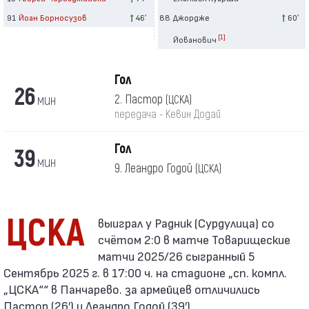
91
Йоан Борносузов
46′
88
Джордже
60′
[1]
Йованович
Гол
26
мин
2. Пастор
(ЦСКА)
передача - Кевин Додай
Гол
39
мин
9. Леандро Годой
(ЦСКА)
ЦСКА
счётом 2:0 в матче Товарищеские
матчи 2025/26 сыгранный 5
Сентябрь 2025 г. в 17:00 ч. на стадионе „сп. компл.
„ЦСКА““ в Панчарево. за армейцев отличились
Пастор (26′) и Леандро Годой (39′).