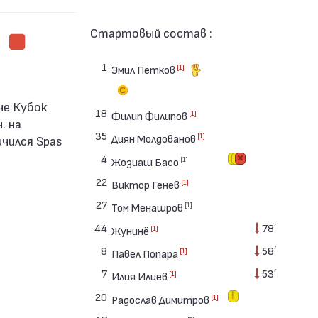
Стартовый состав :
1
[1]
Эмил Петков
18
[1]
Филип Филипов
. на
35
[1]
Диян Молдованов
ичился Spas
4
[1]
Жозиаш Басо
22
[1]
Виктор Генев
27
[1]
Том Менашров
44
78′
[1]
Жунинё
8
58′
[1]
Павел Попара
7
53′
[1]
Илия Илиев
20
[1]
Радослав Димитров