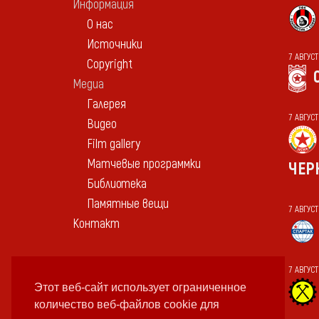
Информация
О нас
Источники
7 АВГУС
Copyright
Медиа
Галерея
7 АВГУС
Видео
Film gallery
Матчевые программки
ЧЕР
Библиотека
Памятные вещи
7 АВГУС
Контакт
7 АВГУС
Этот веб-сайт использует ограниченное
количество веб-файлов cookie для