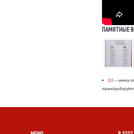
ПАМЯТНЫЕ 
[1]
— имена иг
транскрибируютс
МЕНЮ
В ЭТОТ