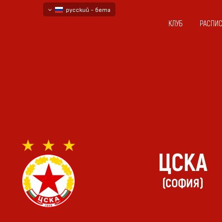
русский - бета
КЛУБ
РАСПИ
български
English - beta
ЦСКА
(СОФИЯ)