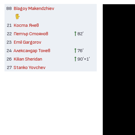
88
Blagoy Makendzhiev
21
Коста Янев
22
Петър Стоянов
82′
23
Emil Gargorov
24
Александар Тонев
76′
26
Kilian Sheridan
90′+1′
27
Stanko Yovchev