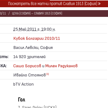
Посмотреть все матчи против Славия 1913 (София)
0/11
ЦСКА (СОФИЯ) — СЛАВИЯ 1913 (СОФИЯ)
25 Май 2011 г. 19:00 ч.
Кубок Болгарии 2010/11
Васил Левски, София
сть:
14 920 зрителей
КА:
Сашо Борисов
и
Милен Радуканов
Ивайло Стоянов
[1]
bTV Action
Гол
7. Spas Delev
(ЦСКА)