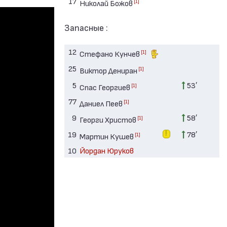
17
[1]
Николай Божов
Запасные :
12
[1]
Стефано Кунчев
25
[1]
Виктор Дениран
5
53′
[1]
Спас Георгиев
77
[1]
Даниел Пеев
9
58′
[1]
Георги Христов
19
78′
[1]
Мартин Кушев
10
Йордан Юруков