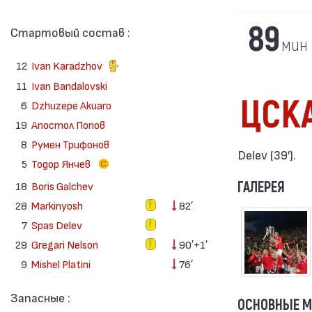
89
Стартовый состав :
мин
12
Ivan Karadzhov
11
Ivan Bandalovski
ЦСК
6
Dzhuzepe Akuaro
19
Апостол Попов
8
Румен Трифонов
Delev (39′).
5
Тодор Янчев
ГАЛЕРЕЯ
18
Boris Galchev
28
Markinyosh
82′
7
Spas Delev
29
Gregari Nelson
90′+1′
9
Mishel Platini
76′
Запасные :
ОСНОВНЫЕ 