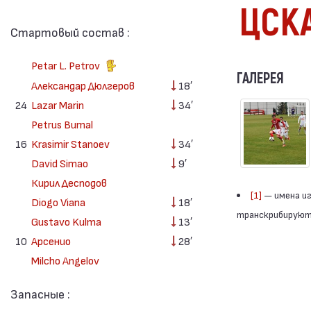
ЦСК
Стартовый состав :
Petar L. Petrov
ГАЛЕРЕЯ
Александар Дюлгеров
18′
24
Lazar Marin
34′
Petrus Bumal
16
Krasimir Stanoev
34′
David Simao
9′
Кирил Десподов
[1]
— имена иг
Diogo Viana
18′
транскрибируютс
Gustavo Kulma
13′
10
Арсенио
28′
Milcho Angelov
Запасные :