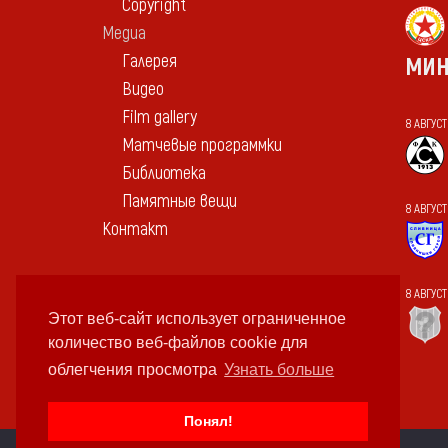
Copyright
Медиа
Галерея
МИН
Видео
Film gallery
8 АВГУС
Матчевые программки
Библиотека
Памятные вещи
8 АВГУСТ
Контакт
8 АВГУС
Этот веб-сайт использует ограниченное
количество веб-файлов cookie для
облегчения просмотра
Узнать больше
Понял!