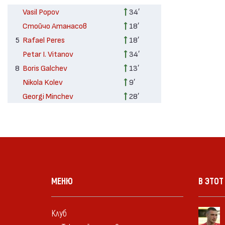
Vasil Popov
34′
Стойчо Атанасов
18′
5
Rafael Peres
18′
Petar I. Vitanov
34′
8
Boris Galchev
13′
Nikola Kolev
9′
Georgi Minchev
28′
МЕНЮ
В ЭТОТ
Клуб