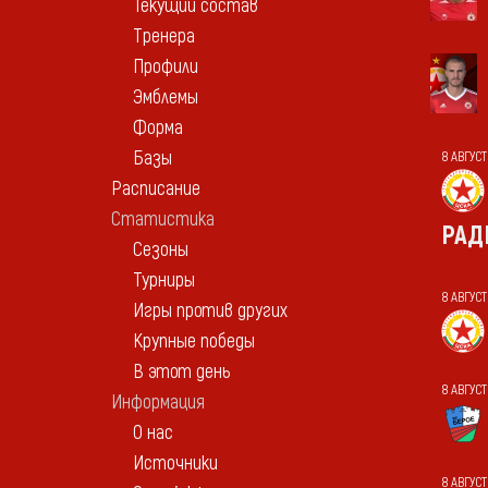
Текущий состав
Тренера
Профили
Эмблемы
Форма
Базы
8 АВГУС
Расписание
Статистика
РАД
Сезоны
Турниры
8 АВГУС
Игры против других
Крупные победы
В этот день
8 АВГУС
Информация
О нас
Источники
8 АВГУС