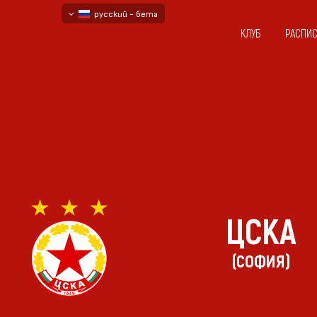
русский - бета
КЛУБ
РАСПИ
български
English - beta
ЦСКА
(СОФИЯ)