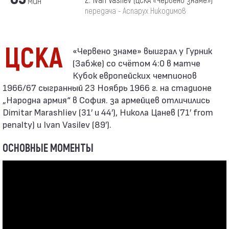
мин
2. Ivan Vasilev
(ЦСКА «Червено знаме»)
передача - Аспарух Никодимов
ЦСКА
(Забже) со счётом 4:0 в матче
Кубок европейских чемпионов
1966/67 сыгранный 23 Ноябрь 1966 г. на стадионе
„Народна армия“ в София. за армейцев отличились
Dimitar Marashliev (31′ и 44′), Никола Цанев (71′ from
penalty) и Ivan Vasilev (89′).
ОСНОВНЫЕ МОМЕНТЫ