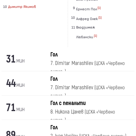
10
Димитр Якимов
9
[1]
Ернест Пол
10
[1]
Алфред Олек
11
Влодзимеж
[1]
Любански
Гол
31
мин
7. Dimitar Marashliev
(ЦСКА «Червено
знаме»)
Гол
44
мин
7. Dimitar Marashliev
(ЦСКА «Червено
знаме»)
Гол с пенальти
71
мин
8. Никола Цанев
(ЦСКА «Червено
знаме»)
Гол
89