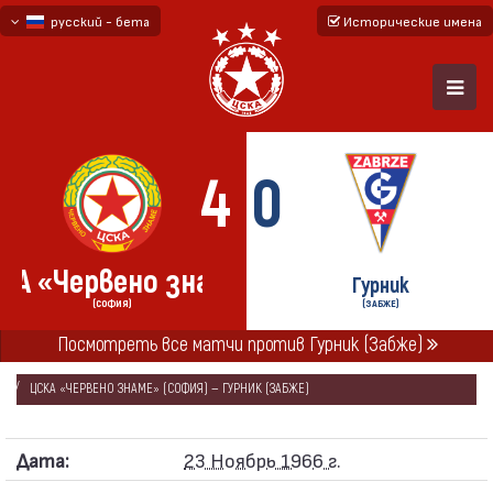
русский - бета
Исторические имена
български
English - beta
4
0
КА «Червено знаме»
Гурник
(СОФИЯ)
(ЗАБЖЕ)
Посмотреть все матчи против Гурник (Забже)
ГЛАВНАЯ
СЕЗОНЫ
1966/67
КУБОК ЕВРОПЕЙСКИХ ЧЕМПИОНОВ 1966/67
ЦСКА «ЧЕРВЕНО ЗНАМЕ» (СОФИЯ) — ГУРНИК (ЗАБЖЕ)
Дата:
23 Ноябрь 1966 г.