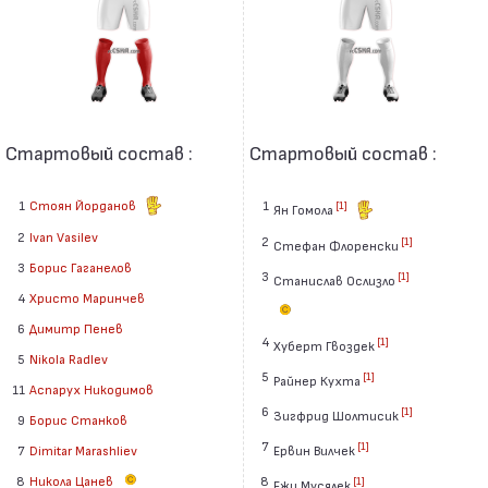
Стартовый состав :
Стартовый состав :
1
Стоян Йорданов
1
[1]
Ян Гомола
2
Ivan Vasilev
2
[1]
Стефан Флоренски
3
Борис Гаганелов
3
[1]
Станислав Ослизло
4
Христо Маринчев
6
Димитр Пенев
4
[1]
Хуберт Гвоздек
5
Nikola Radlev
5
[1]
Райнер Кухта
11
Аспарух Никодимов
6
[1]
Зигфрид Шолтисик
9
Борис Станков
7
[1]
7
Dimitar Marashliev
Ервин Вилчек
8
Никола Цанев
8
[1]
Ежи Мусялек