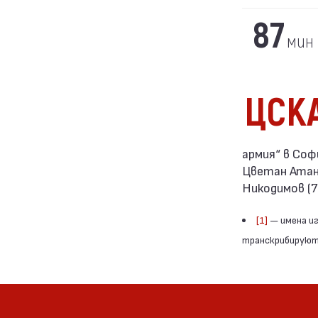
87
мин
ЦСК
армия“ в Софи
Цветан Атанас
Никодимов (78
[1]
— имена иг
транскрибируютс