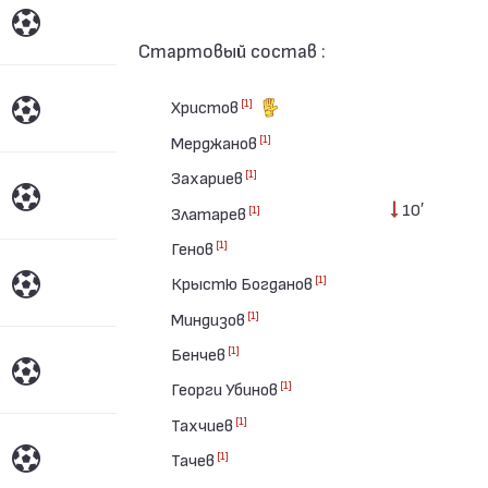
Стартовый состав :
[1]
Христов
[1]
Мерджанов
[1]
Захариев
10′
[1]
Златарев
[1]
Генов
[1]
Крыстю Богданов
[1]
Миндизов
[1]
Бенчев
[1]
Георги Убинов
[1]
Тахчиев
[1]
Тачев