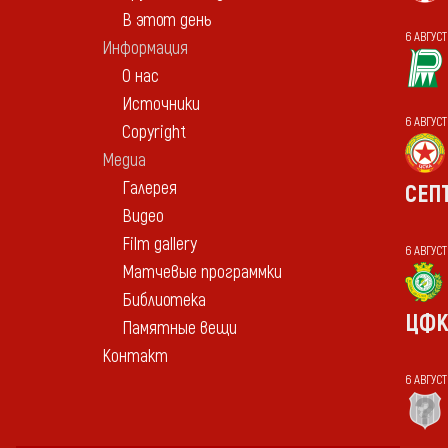
В этот день
6 АВГУСТ
Информация
О нас
Источники
6 АВГУС
Copyright
Медиа
Галерея
СЕП
Видео
Film gallery
6 АВГУСТ
Матчевые программки
Библиотека
ЦФК
Памятные вещи
Контакт
6 АВГУС