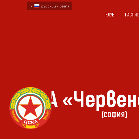
русский - бета
КЛУБ
РАСПИ
български
English - beta
ЦСКА «Червен
(СОФИЯ)