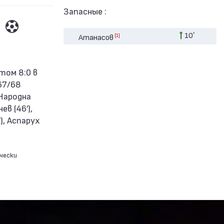
Запасные :
10′
[1]
Атанасов
67/68
„Народна
ев (46′),
), Аспарух
чески