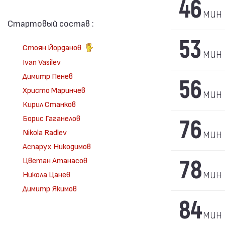
46
мин
Стартовый состав :
53
Стоян Йорданов
мин
Ivan Vasilev
Димитр Пенев
56
Христо Маринчев
мин
Кирил Станков
Борис Гаганелов
76
мин
Nikola Radlev
Аспарух Никодимов
78
Цветан Атанасов
мин
Никола Цанев
Димитр Якимов
84
мин