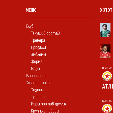
МЕНЮ
В ЭТОТ
Клуб
Текущий состав
Тренера
Профили
Эмблемы
Форма
Базы
6 АВГУСТ
Расписание
Статистика
АТЛ
Сезоны
Турниры
6 АВГУС
Игры против других
Крупные победы