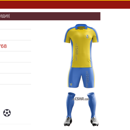
ОВДИВ)
/68