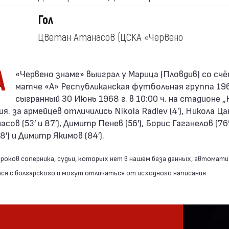
знаме»)
Гол
Цветан Атанасов
(ЦСКА «Червено
знаме»)
А
матче «А» Республиканская футбольная группа 19
сыгранный 30 Июнь 1968 г. в 10:00 ч. на стадионе 
я. за армейцев отличились Nikola Radlev (4′), Никола Цан
ов (53′ и 87′), Димитр Пенев (56′), Борис Гаганелов (76′
′) и Димитр Якимов (84′).
роков соперника, судьи, которых нет в нашем база данных, автомати
я с болгарского и могут отличаться от исходного написания