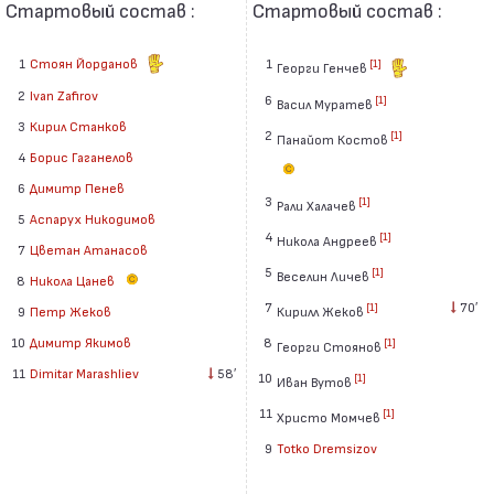
Стартовый состав :
Стартовый состав :
1
Стоян Йорданов
1
[1]
Георги Генчев
2
Ivan Zafirov
6
[1]
Васил Муратев
3
Кирил Станков
2
[1]
Панайот Костов
4
Борис Гаганелов
6
Димитр Пенев
3
[1]
Рали Халачев
5
Аспарух Никодимов
4
[1]
Никола Андреев
7
Цветан Атанасов
5
[1]
Веселин Личев
8
Никола Цанев
7
70′
[1]
Кирилл Жеков
9
Петр Жеков
8
10
Димитр Якимов
[1]
Георги Стоянов
11
Dimitar Marashliev
58′
10
[1]
Иван Вутов
11
[1]
Христо Момчев
9
Totko Dremsizov