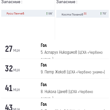
Запасные :
Запасные :
Руси Пенчев
58′
70′
[1]
Коста Поланов
Гол
27
мин
5. Аспарух Никодимов
(ЦСКА «Червено
знаме»)
Гол
32
мин
9. Петр Жеков
(ЦСКА «Червено знаме»)
Гол
41
мин
8. Никола Цанев
(ЦСКА «Червено
знаме»)
Гол
43
мин