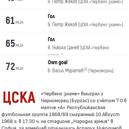
9. Петр Жеков
(ЦСКА «Червено знаме»)
Гол
61
мин
9. Петр Жеков
(ЦСКА «Червено знаме»)
Гол
65
мин
8. Никола Цанев
(ЦСКА «Червено
знаме»)
Own goal
72
мин
6. Васил Муратев
[1]
(Черноморец)
ЦСКА
Черноморец (Бургас) со счётом 7:0 в
матче «А» Республиканская
футбольная группа 1968/69 сыгранный 10 Август
1968 г. в 17:30 ч. на стадионе „Народна армия“ в
София. за армейцев отличились Аспарух Никодимов