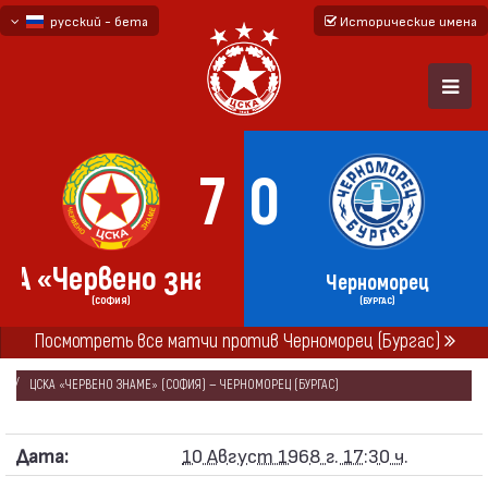
русский - бета
Исторические имена
български
English - beta
7
0
КА «Червено знаме»
Черноморец
(СОФИЯ)
(БУРГАС)
ГЛАВНАЯ
СЕЗОНЫ
1968/69
Посмотреть все матчи против Черноморец (Бургас)
«А» РЕСПУБЛИКАНСКАЯ ФУТБОЛЬНАЯ ГРУППА 1968/69
ЦСКА «ЧЕРВЕНО ЗНАМЕ» (СОФИЯ) — ЧЕРНОМОРЕЦ (БУРГАС)
Дата:
10 Август 1968 г. 17:30 ч.