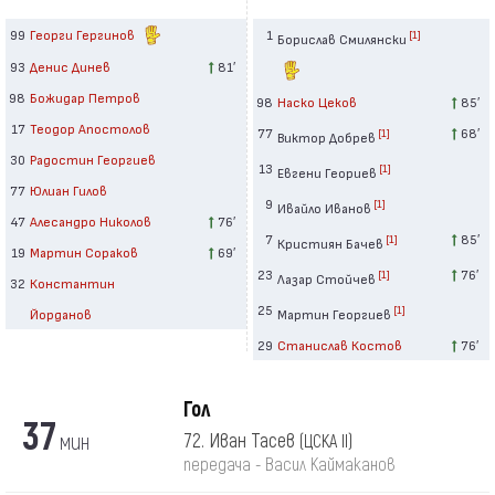
99
Георги Гергинов
1
[1]
Борислав Смилянски
93
Денис Динев
81′
98
Божидар Петров
98
Наско Цеков
85′
17
Теодор Апостолов
77
68′
[1]
Виктор Добрев
30
Радостин Георгиев
13
[1]
Евгени Геориев
77
Юлиан Гилов
9
[1]
Ивайло Иванов
47
Алесандро Николов
76′
7
85′
[1]
Кристиян Бачев
19
Мартин Сораков
69′
23
76′
[1]
Лазар Стойчев
32
Константин
25
[1]
Йорданов
Мартин Георгиев
29
Станислав Костов
76′
Гол
37
мин
72. Иван Тасев
(ЦСКА II)
передача - Васил Каймаканов