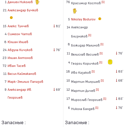
1
Даниел Николов
76
[1]
Красимир Костов
21
Александар Бучков
5
Nikolay Bodurov
15
Алекс Тунчев
81′
14
Александр
4
Симеон Чатов
[1]
Близнаков
8
Юлиан Илиев
8
[1]
Божидар Малинов
24
Абдула Кичуков
76′
11
76′
[1]
Велислав Василев
23
Илиан Антонов
4
[1]
Георги Коричков
72
Иван Тасев
18
85′
[1]
Иво Казаков
11
Васил Каймаканов
10
68′
[1]
7
Марк-Эмилио Папазов
Мартин Милушев
9
Александар Ив.
69′
12
[1]
Мартин Дичев
Георгиев
17
85′
[1]
Мирослав Георгиев
6
76′
[1]
Никола Бандев
Запасные :
Запасные :