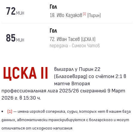
Гол
72
мин
18. Иво Казаков
[1]
(Пирин)
Гол
85
мин
72. Иван Тасев
(ЦСКА II)
передача - Симеон Чатов
ЦСКА II
(Благоевград) со счётом 2:1 в
матче Вторая
профессиональная лига 2025/26 сыгранный 9 Март
2026 г. в 15:30 ч.
[1]
— имена игроков соперника, судьи, которых нет в нашем база
данных, автоматически транскрибируются с болгарского и могут
отличаться от исходного написания