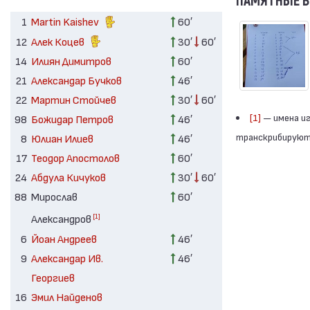
ПАМЯТНЫЕ 
1
Martin Kaishev
60′
12
Алек Коцев
30′
60′
14
Илиян Димитров
60′
21
Александар Бучков
46′
22
Мартин Стойчев
30′
60′
[1]
— имена иг
98
Божидар Петров
46′
транскрибируютс
8
Юлиан Илиев
46′
17
Теодор Апостолов
60′
24
Абдула Кичуков
30′
60′
88
Мирослав
60′
[1]
Александров
6
Йоан Андреев
46′
9
Александар Ив.
46′
Георгиев
16
Эмил Найденов