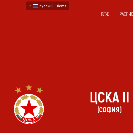
русский - бета
КЛУБ
РАСПИ
български
English - beta
ЦСКА II
(СОФИЯ)