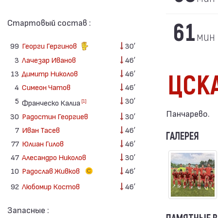
Стартовый состав :
61
мин
99
Георги Гергинов
30′
3
Лачезар Иванов
46′
13
Димитр Николов
46′
ЦСКА
4
Симеон Чатов
46′
5
30′
[1]
Франческо Калиа
Панчарево.
30
Радостин Георгиев
30′
7
Иван Тасев
46′
ГАЛЕРЕЯ
77
Юлиан Гилов
46′
47
Алесандро Николов
30′
10
Радослав Живков
46′
92
Любомир Костов
46′
Запасные :