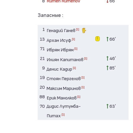
8
Rumen Rumenov
66′
Запасные :
1
[1]
Генадий Ганев
13
66′
[1]
Архан Исуф
71
[1]
Ибрям Ибрям
21
46′
[1]
Илиян Капитанов
9
85′
[1]
Денис Кадир
19
[1]
Стоян Пергелов
20
[1]
Максим Маринов
88
[1]
Ерик Манолков
70
Дидис Лутумба-
63′
[1]
Питах