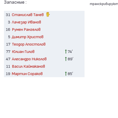
Запасные :
транскрибируютс
31
Станислав Танев
3
Лачезар Иванов
16
Румен Рангелов
5
Димитр Христов
17
Теодор Апостолов
77
Юлиан Гилов
74′
47
Алесандро Николов
89′
11
Васил Каймаканов
19
Мартин Сораков
85′