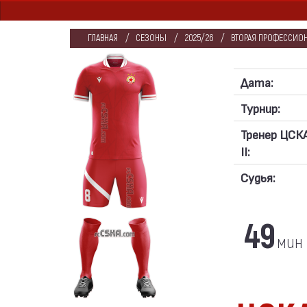
ГЛАВНАЯ
СЕЗОНЫ
2025/26
ВТОРАЯ ПРОФЕССИОН
Дата:
Турнир:
Тренер ЦСК
II:
Судья:
49
мин