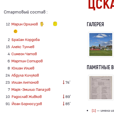
ЦСКА
Стартовый состав :
ГАЛЕРЕЯ
12
Марин Орлинов
2
Брайан Кордоба
15
Алекс Тунчев
4
Симеон Чатов
6
Мартин Сотиров
ПАМЯТНЫЕ 
8
Юлиан Илиев
24
Абдула Кичуков
23
Илиан Антонов
74′
7
Марк-Эмилио Папазов
10
Радослав Живков
89′
91
Йоан Борносузов
85′
[1]
— имена иг