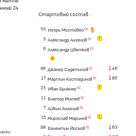
нный 24
Стартовый состав :
33
[1]
Игорь Мостовей
3
[1]
Александр Ангелов
6
[1]
Александр Цветков
96
46′
[1]
Джанер Садетинов
17
85′
[1]
Мартин Костадинов
23
[1]
Иван Брикнер
11
[1]
Виктор Митев
7
[1]
Айвын Ангелов
15
[1]
Мирослав Маринов
98
63′
[1]
Валентин Йосков
чески