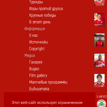
Турниры
Игры против других
Крупные победы
В этот день
Информация
О нас
Источники
Copyright
Медиа
Галерея
Видео
Film gallery
Матчевые программки
Библиотека
Памятные вещи
5 АВГУСТ
Контакт
Этот веб-сайт использует ограниченное