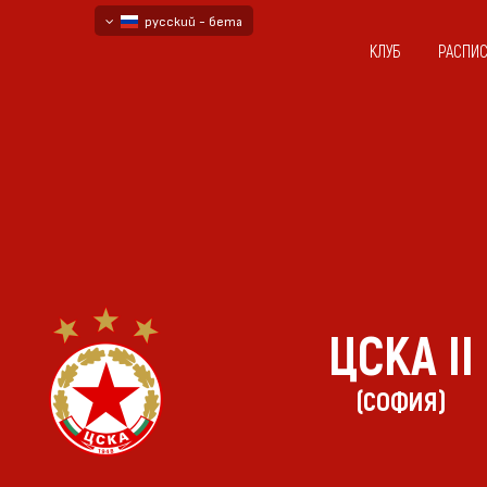
русский - бета
КЛУБ
РАСПИ
български
English - beta
ЦСКА II
(СОФИЯ)