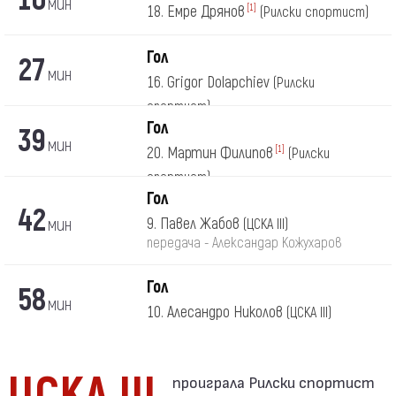
мин
18. Емре Дрянов
[1]
(Рилски спортист)
Гол
27
мин
16. Grigor Dolapchiev
(Рилски
спортист)
Гол
39
мин
20. Мартин Филипов
[1]
(Рилски
спортист)
Гол
42
мин
9. Павел Жабов
(ЦСКА III)
передача - Александар Кожухаров
Гол
58
мин
10. Алесандро Николов
(ЦСКА III)
ЦСКА III