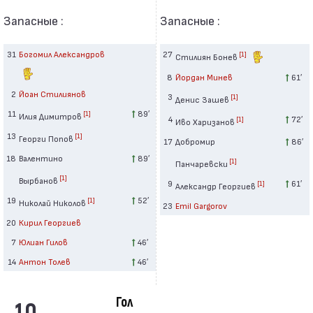
Запасные :
Запасные :
31
Богомил Александров
27
[1]
Стилиян Бонев
8
Йордан Минев
61′
2
Йоан Стилиянов
3
[1]
Денис Зашев
11
89′
[1]
Илия Димитров
4
72′
[1]
Иво Харизанов
13
[1]
Георги Попов
17
Добромир
86′
18
Валентино
89′
[1]
Панчаревски
[1]
Вырбанов
9
61′
[1]
Александр Георгиев
19
52′
[1]
Николай Николов
23
Emil Gargorov
20
Кирил Георгиев
7
Юлиан Гилов
46′
14
Антон Толев
46′
Гол
10