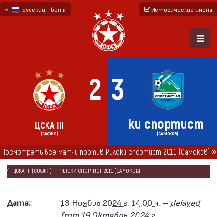
русский - бета
Исторические имена
български
English - beta
2
3
Рилски спортист 2
ЦСКА III
(СОФИЯ)
(САМОКОВ)
Посмотреть все матчи против Рилски спортист 2011 (Самоков)
ГЛАВНАЯ
СЕЗОНЫ
2024/25
ЮГО-ЗАПАДНАЯ ТРЕТЬЯ ЛИГА 2024/25
ЦСКА III (СОФИЯ) — РИЛСКИ СПОРТИСТ 2011 (САМОКОВ)
Дата:
13 Ноябрь 2024 г. 14:00 ч. –
delayed
from 19 Октябрь 2024 г.