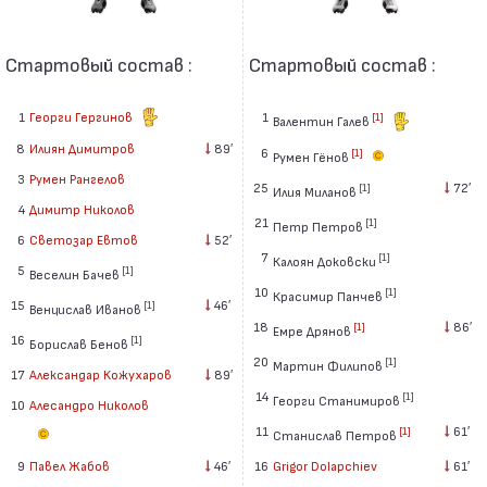
Стартовый состав :
Стартовый состав :
1
Георги Гергинов
1
[1]
Валентин Галев
8
Илиян Димитров
89′
6
[1]
Румен Гёнов
3
Румен Рангелов
25
72′
[1]
Илия Миланов
4
Димитр Николов
21
[1]
Петр Петров
6
Светозар Евтов
52′
7
[1]
Калоян Доковски
5
[1]
Веселин Бачев
10
[1]
Красимир Панчев
15
46′
[1]
Венцислав Иванов
18
86′
[1]
Емре Дрянов
16
[1]
Борислав Бенов
20
[1]
Мартин Филипов
17
Александар Кожухаров
89′
14
[1]
Георги Станимиров
10
Алесандро Николов
11
61′
[1]
Станислав Петров
16
Grigor Dolapchiev
61′
9
Павел Жабов
46′