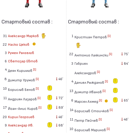
Стартовый состав :
Стартовый состав :
31
Александр Марков
1
[1]
Кристиан Петров
22
Наско Цеков
3
Румен Рангелов
22
75′
[1]
Антонио Лалкински
6
Светозар Евтов
3
Габриел
84′
4
[1]
Деян Кириллов
[1]
Александров
8
46′
[1]
Димитр Урумов
4
[1]
Даниел Рыжданов
10
[1]
Борислав Бенов
13
[1]
Димитр Иванов
11
72′
[1]
Андриян Лазаров
6
65′
[1]
Марсел Ахмед
17
89′
[1]
Йоан-Анис Киров
14
[1]
Борислав Стоичков
20
Кирил Георгиев
46′
11
46′
[1]
Петр Пейчев
9
Александар Ив.
68′
10
[1]
Борислав Маринов