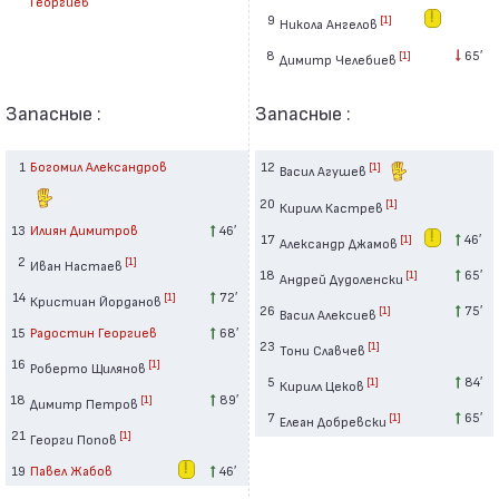
Георгиев
9
[1]
Никола Ангелов
8
65′
[1]
Димитр Челебиев
Запасные :
Запасные :
1
Богомил Александров
12
[1]
Васил Агушев
20
[1]
Кирилл Кастрев
13
Илиян Димитров
46′
17
46′
[1]
Александр Джамов
2
[1]
Иван Настаев
18
65′
[1]
Андрей Дудоленски
14
72′
[1]
Кристиан Йорданов
26
75′
[1]
Васил Алексиев
15
Радостин Георгиев
68′
23
[1]
Тони Славчев
16
[1]
Роберто Щилянов
5
84′
[1]
Кирилл Цеков
18
89′
[1]
Димитр Петров
7
65′
[1]
Елеан Добревски
21
[1]
Георги Попов
19
Павел Жабов
46′