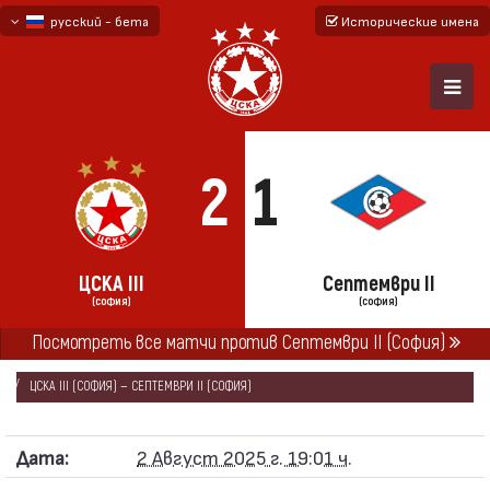
русский - бета
Исторические имена
български
English - beta
2
1
ЦСКА III
Септември II
(СОФИЯ)
(СОФИЯ)
Посмотреть все матчи против Септември II (София)
ГЛАВНАЯ
СЕЗОНЫ
2025/26
ЮГО-ЗАПАДНАЯ ТРЕТЬЯ ЛИГА 2025/26
ЦСКА III (СОФИЯ) — СЕПТЕМВРИ II (СОФИЯ)
Дата:
2 Август 2025 г. 19:01 ч.