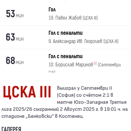
Гол
53
мин
19. Павел Жабов
(ЦСКА III)
Гол с пенальти
63
мин
9. Александар Ив. Георгиев
(ЦСКА III)
Гол с пенальти
68
мин
10. Борислав Маринов
[1]
(Септември
Сф)
ЦСКА III
(София) со счётом 2:1 в
матче Юго-Западная Третья
лига 2025/26 сыгранный 2 Август 2025 г. в 19:01 ч. на
стадионе „Бенковски“ в Костенец.
ГАЛЕРЕЯ