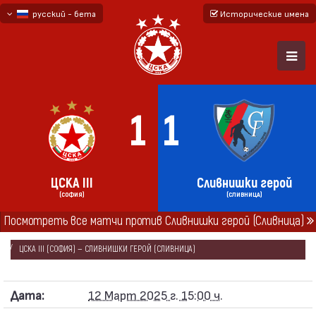
русский - бета
Исторические имена
български
English - beta
1
1
ЦСКА III
Сливнишки герой
(СОФИЯ)
(СЛИВНИЦА)
Посмотреть все матчи против Сливнишки герой (Сливница)
ГЛАВНАЯ
СЕЗОНЫ
2024/25
ЮГО-ЗАПАДНАЯ ТРЕТЬЯ ЛИГА 2024/25
ЦСКА III (СОФИЯ) — СЛИВНИШКИ ГЕРОЙ (СЛИВНИЦА)
Дата:
12 Март 2025 г. 15:00 ч.