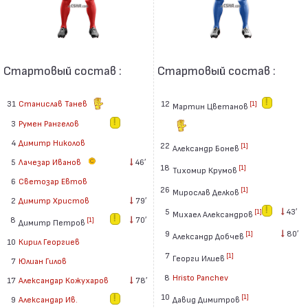
Стартовый состав :
Стартовый состав :
31
Станислав Танев
12
[1]
Мартин Цветанов
3
Румен Рангелов
4
Димитр Николов
22
[1]
Александр Бонев
5
Лачезар Иванов
46′
18
[1]
Тихомир Крумов
6
Светозар Евтов
26
[1]
Мирослав Делков
2
Димитр Христов
79′
5
43′
[1]
Михаел Александров
8
70′
[1]
Димитр Петров
9
80′
[1]
Александр Добчев
10
Кирил Георгиев
7
[1]
Георги Илиев
7
Юлиан Гилов
8
Hristo Panchev
17
Александар Кожухаров
78′
10
[1]
Давид Димитров
9
Александар Ив.