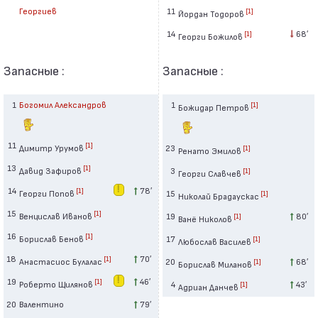
11
Георгиев
[1]
Йордан Тодоров
14
68′
[1]
Георги Божилов
Запасные :
Запасные :
1
Богомил Александров
1
[1]
Божидар Петров
11
[1]
Димитр Урумов
23
[1]
Ренато Эмилов
13
[1]
Давид Зафиров
3
[1]
Георги Славчев
14
78′
[1]
Георги Попов
15
[1]
Николай Брадаускас
15
[1]
Венцислав Иванов
19
80′
[1]
Ванё Николов
16
[1]
Борислав Бенов
17
[1]
Любослав Василев
18
70′
[1]
Анастасиос Булалас
20
68′
[1]
Борислав Миланов
19
46′
[1]
Роберто Щилянов
4
43′
[1]
Адриан Данчев
20
Валентино
79′