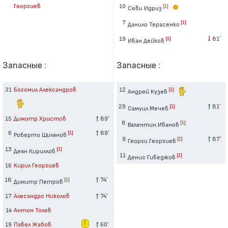
10
Георгиев
[1]
Севи Идриз
7
[1]
Данило Терасенко
19
81′
[1]
Иван Дейков
Запасные :
Запасные :
31
Богомил Александров
12
[1]
Андрей Кузев
29
81′
[1]
Самуил Мечев
15
Димитр Христов
89′
8
[1]
Валентин Иванов
6
89′
[1]
Роберто Щилянов
9
87′
[1]
Георги Георгиев
13
[1]
Деян Кириллов
11
[1]
Денис Гиведжов
16
Кирил Георгиев
18
74′
[1]
Димитр Петров
17
Алесандро Николов
74′
14
Антон Толев
19
Павел Жабов
60′