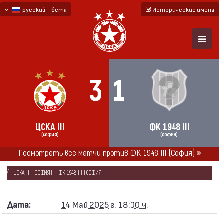
русский - бета
Исторические имена
български
English - beta
3
1
ЦСКА III
ФК 1948 III
(СОФИЯ)
(СОФИЯ)
Посмотреть все матчи против ФК 1948 III (София)
ГЛАВНАЯ
СЕЗОНЫ
2024/25
ЮГО-ЗАПАДНАЯ ТРЕТЬЯ ЛИГА 2024/25
ЦСКА III (СОФИЯ) — ФК 1948 III (СОФИЯ)
Дата:
14 Май 2025 г. 18:00 ч.