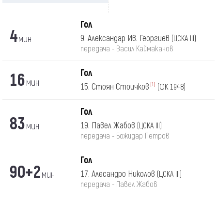
Гол
4
мин
9. Александар Ив. Георгиев
(ЦСКА III)
передача - Васил Каймаканов
Гол
16
мин
15. Стоян Стоичков
[1]
(ФК 1948)
Гол
83
мин
19. Павел Жабов
(ЦСКА III)
передача - Божидар Петров
Гол
90+2
мин
17. Алесандро Николов
(ЦСКА III)
передача - Павел Жабов