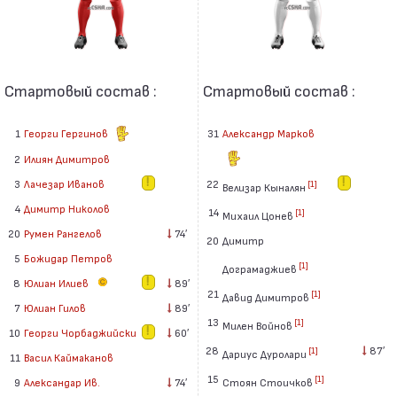
Стартовый состав :
Стартовый состав :
1
Георги Гергинов
31
Александр Марков
2
Илиян Димитров
3
Лачезар Иванов
22
[1]
Велизар Кыналян
4
Димитр Николов
14
[1]
Михаил Цонев
20
Румен Рангелов
74′
20
Димитр
5
Божидар Петров
[1]
Дограмаджиев
8
Юлиан Илиев
89′
21
[1]
Давид Димитров
7
Юлиан Гилов
89′
13
[1]
Милен Войнов
10
Георги Чорбаджийски
60′
28
87′
[1]
Дариус Дуролари
11
Васил Каймаканов
15
[1]
Стоян Стоичков
9
Александар Ив.
74′