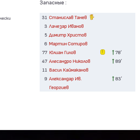
Запасные :
31
Станислав Танев
чески
3
Лачезар Иванов
5
Димитр Христов
6
Мартин Сотиров
77
Юлиан Гилов
78′
47
Алесандро Николов
89′
11
Васил Каймаканов
9
Александар Ив.
83′
Георгиев