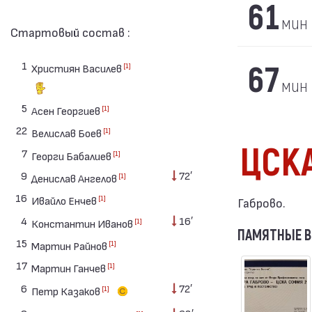
61
мин
Стартовый состав :
1
67
[1]
Християн Василев
мин
5
[1]
Асен Георгиев
22
[1]
Велислав Боев
ЦСКА
7
[1]
Георги Бабалиев
9
72′
[1]
Денислав Ангелов
16
[1]
Ивайло Енчев
Габрово.
4
16′
[1]
Константин Иванов
ПАМЯТНЫЕ 
15
[1]
Мартин Райнов
17
[1]
Мартин Ганчев
6
72′
[1]
Петр Казаков