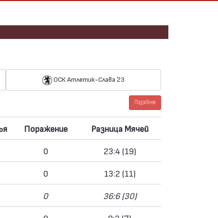
ОСК Атлетик-Слава `23
Подробнее
ья
Поражение
Разница Мячей
0
23:4 (19)
0
13:2 (11)
0
36:6 (30)
0
9:2 (7)