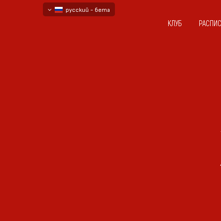
русский - бета
КЛУБ
РАСПИ
български
English - beta