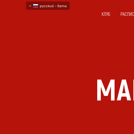
русский - бета
КЛУБ
РАСПИ
български
English - beta
МА