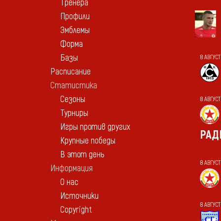
Тренера
Профили
Эмблемы
Форма
Базы
8 АВГУС
Расписание
Статистика
Сезоны
8 АВГУС
Турниры
Игры против других
РАД
Крупные победы
В этот день
8 АВГУС
Информация
О нас
Источники
8 АВГУСТ
Copyright