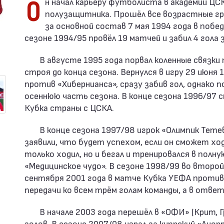
Он начал карьеру футболиста в академии ЦСКА, играя на позиции атакующего
полузащитника. Прошёл все возрастные гр
за основной состав 7 мая 1994 года в побе
сезоне 1994/95 провёл 19 матчей и забил 4 гола 
В августе 1995 года порвал коленные связки 
строя до конца сезона. Вернулся в игру 29 июн
против «Хибернианса», сразу забив гол, однако 
осеннюю часть сезона. В конце сезона 1996/97 
Кубка страны с ЦСКА.
В конце сезона 1997/98 игрок «Олимпик Тетев
заявили, что будет успехом, если он сможет ход
только ходил, но и бегал и тренировался в полну
«Медицинское чудо». В сезоне 1998/99 во второй
сентября 2001 года в матче Кубка УЕФА против
передачи ко всем трём голам команды, а в отве
В начале 2003 года перешёл в «ОФИ» (Крит, Г
голов. В сезоне 2007/08 играл за кипрский «Ано