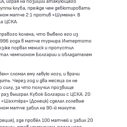
уппы клуба, прежде чем дебютировать
дном матче 2:1 против «Шумена». В
за ЦСКА.
правого колена, что вывело его из
я 1996 года в матче турнира Интертото
позже порвал мениск и пропустил
стал чемпионом Болгарии и обладателем
ен» сломал ему левую ногу, и врачи
ить. Через год и два месяца он не
ю силу, за что получил прозвище
 раз выиграл Кубок Болгарии с ЦСКА. 20
 «Шахтёра» (Донецк) сделал голевые
тном матче забил на 90-й минуте.
реция), где провёл 100 матчей и забил 20
ртозис», став чемпионом, после чего