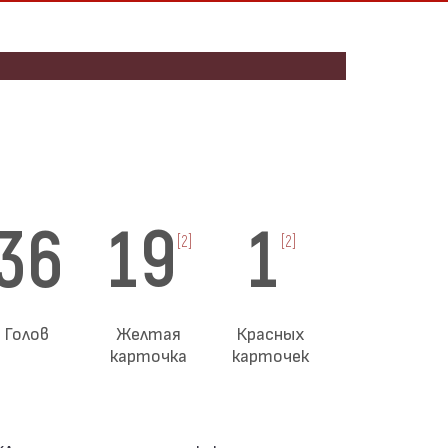
36
19
1
[2]
[2]
Голов
Желтая
Красных
карточка
карточек