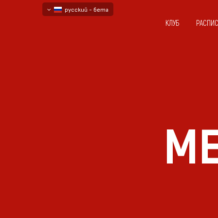
русский - бета
КЛУБ
РАСПИ
български
English - beta
МЕ