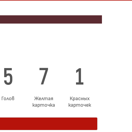
5
7
1
Голов
Желтая
Красных
карточка
карточек