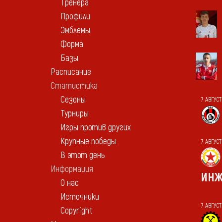
Тренера
Профили
Эмблемы
Форма
Базы
Расписание
Статистика
Сезоны
7 АВГУСТ
Турниры
Игры против других
Крупные победы
7 АВГУС
В этот день
Информация
ИНЖ
О нас
Источники
7 АВГУС
Copyright