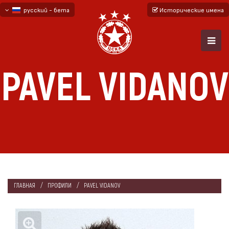
русский - бета
Исторические имена
български
English - beta
PAVEL VIDANOV
ГЛАВНАЯ
ПРОФИЛИ
PAVEL VIDANOV