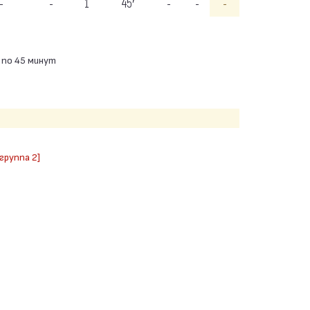
-
-
1
45′
-
-
-
 по 45 минут
группа 2]