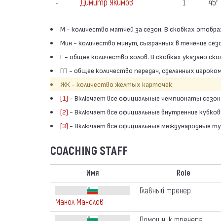
-
Димитр Якимов
1
45′
М - количество матчей за сезон. В скобках отобр
Мин - количество минут, сыгранных в течение сез
Г - общее количество голов. В скобках указано ско
ГП - общее количество передач, сделанных игроко
ЖК - количество желтых карточек
[1]
- Включает все официальные чемпионаты сезо
[2]
- Включает все официальные внутренние кубко
[3]
- Включает все официальные международные т
COACHING STAFF
Имя
Role
Главный тренер
Манол Манолов
Помощник тренера