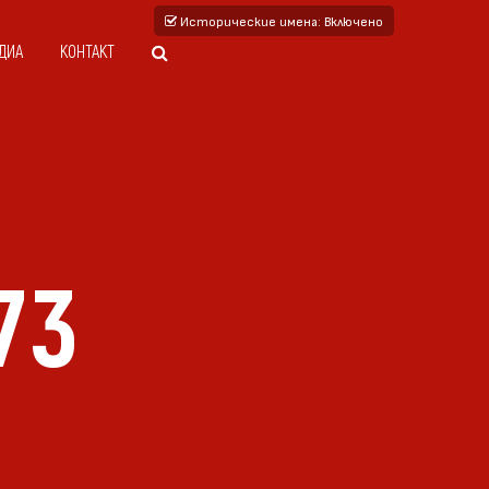
Исторические имена
: Включено
ДИА
КОНТАКТ
73