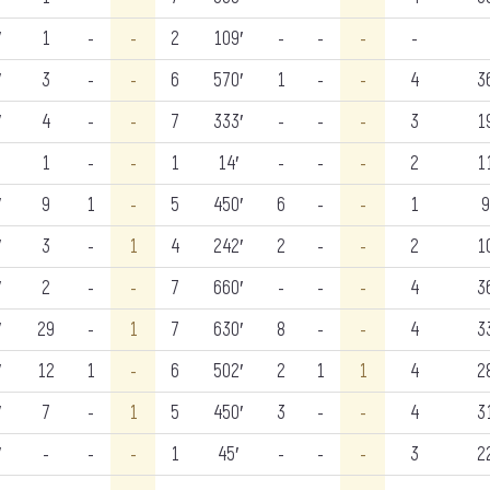
′
1
-
-
2
109′
-
-
-
-
′
3
-
-
6
570′
1
-
-
4
3
′
4
-
-
7
333′
-
-
-
3
1
1
-
-
1
14′
-
-
-
2
1
′
9
1
-
5
450′
6
-
-
1
9
′
3
-
1
4
242′
2
-
-
2
1
′
2
-
-
7
660′
-
-
-
4
3
′
29
-
1
7
630′
8
-
-
4
3
′
12
1
-
6
502′
2
1
1
4
2
′
7
-
1
5
450′
3
-
-
4
3
′
-
-
-
1
45′
-
-
-
3
2