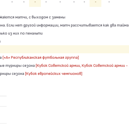
-
-
-
-
-
-
-
-
-
ажаются матчи, с выходом с замены
она. Если нет другой информации, матч рассчитывается как два тайма
лько из них по пенальти
м
на
[«А» Республиканская футбольная группа]
вые турниры сезона
[Кубок Советской армии, Кубок Советской армии - 
урниры сезона
[Кубок европейских чемпионов]