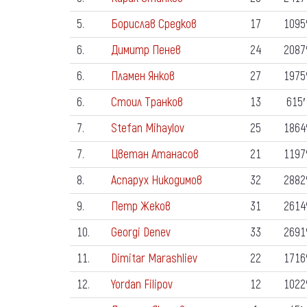
5.
Борислав Средков
17
1095
6.
Димитр Пенев
24
2087
6.
Пламен Янков
27
1975
6.
Стоил Транков
13
615′
7.
Stefan Mihaylov
25
1864
7.
Цветан Атанасов
21
1197
8.
Аспарух Никодимов
32
2882
9.
Петр Жеков
31
2614
10.
Georgi Denev
33
2691
11.
Dimitar Marashliev
22
1716
12.
Yordan Filipov
12
1022