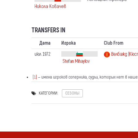
Никола Ковачев
TRANSFERS IN
Дата
Игрока
Club From
июл 1972
Велбажд (Кюс
Stefan Mihaylov
[1]
— имена игроков соперника, судьи, которых нет в наш
КАТЕГОРИИ:
СЕЗОНЫ