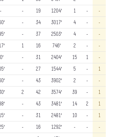
-
-
19
1204′
1
-
-
60′
-
34
3017′
4
-
-
95′
-
37
2503′
4
-
-
17′
1
16
746′
2
-
-
0′
-
31
2404′
15
1
-
05′
-
27
1544′
5
-
1
60′
-
43
3902′
2
-
-
30′
2
42
3574′
39
-
1
88′
-
43
3481′
14
2
1
15′
-
31
2481′
10
-
1
25′
-
16
1292′
-
-
-