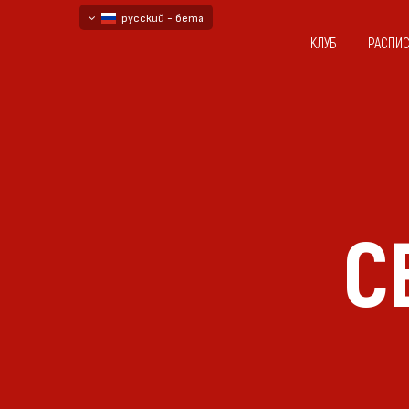
русский - бета
КЛУБ
РАСПИ
български
English - beta
С