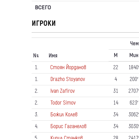
ВСЕГО
ИГРОКИ
Чем
М
Мин
N
Имя
º
1.
Стоян Йорданов
22
1840
1.
Drazho Stoyanov
4
200′
2.
Ivan Zafirov
31
2707
2.
Todor Simov
14
623′
3.
Божил Колев
34
3062
4.
Борис Гаганелов
34
3030
5.
Кирил Станков
28
2417