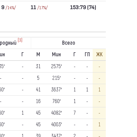
9
11
153:79 (74)
/14%/
/17%/
[3]
ародный
Всего
ин
Г
М
Мин
Г
ГП
ЖК
35′
-
31
2575′
-
-
-
-
-
5
215′
-
-
-
60′
-
41
3637′
1
1
1
-
-
16
760′
1
-
-
60′
1
45
4082′
7
-
-
60′
-
45
4003′
-
-
1
60′
1
39
3437′
2
-
-