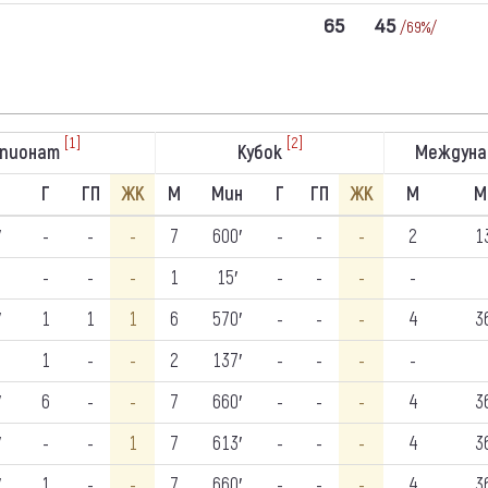
65
45
/69%/
[1]
[2]
пионат
Кубок
Междун
Г
ГП
ЖК
М
Мин
Г
ГП
ЖК
М
М
′
-
-
-
7
600′
-
-
-
2
1
-
-
-
1
15′
-
-
-
-
′
1
1
1
6
570′
-
-
-
4
3
1
-
-
2
137′
-
-
-
-
′
6
-
-
7
660′
-
-
-
4
3
′
-
-
1
7
613′
-
-
-
4
3
′
1
-
-
7
660′
-
-
-
4
3