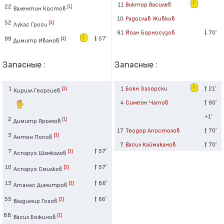
11
Виктор Василев
22
[1]
Валентин Костов
10
Радослав Живков
52
[1]
Лукас Гроси
91
Йоан Борносузов
70′
99
57′
[1]
Димитр Иванов
Запасные :
Запасные :
1
1
Боян Загорски
21′
[1]
Кирилл Георгиев
4
Симеон Чатов
90′
+1′
2
[1]
Димитр Ярымов
17
Теодор Апостолов
70′
3
[1]
Антон Попов
7
Васил Каймаканов
70′
7
57′
[1]
Аспарух Шамкалов
10
57′
[1]
Аспарух Смилков
13
86′
[1]
Атанас Димитров
55
66′
[1]
Владимир Гогов
88
[1]
Васил Божинов