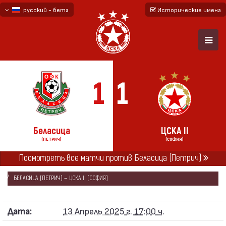
русский - бета
Исторические имена
български
English - beta
1
1
Беласица
ЦСКА II
(ПЕТРИЧ)
(СОФИЯ)
ГЛАВНАЯ
СЕЗОНЫ
2024/25
Посмотреть все матчи против Беласица (Петрич)
ВТОРАЯ ПРОФЕССИОНАЛЬНАЯ ЛИГА 2024/25
БЕЛАСИЦА (ПЕТРИЧ) — ЦСКА II (СОФИЯ)
Дата:
13 Апрель 2025 г. 17:00 ч.