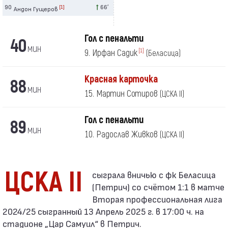
90
66′
[1]
Андон Гущеров
Гол с пенальти
40
мин
9. Ирфан Садик
[1]
(Беласица)
Красная карточка
88
мин
15. Мартин Сотиров
(ЦСКА II)
Гол с пенальти
89
мин
10. Радослав Живков
(ЦСКА II)
ЦСКА II
(Петрич) со счётом 1:1 в матче
Вторая профессиональная лига
2024/25 сыгранный 13 Апрель 2025 г. в 17:00 ч. на
стадионе „Цар Самуил“ в Петрич.