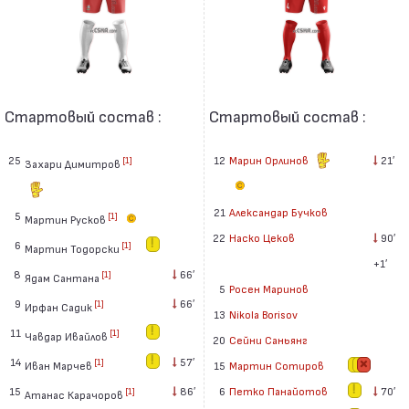
Стартовый состав :
Стартовый состав :
25
12
Марин Орлинов
21′
[1]
Захари Димитров
21
Александар Бучков
5
[1]
Мартин Русков
22
Наско Цеков
90′
6
[1]
Мартин Тодорски
+1′
8
66′
[1]
Ядам Сантана
5
Росен Маринов
9
66′
[1]
Ирфан Садик
13
Nikola Borisov
11
[1]
Чавдар Ивайлов
20
Сейни Саньянг
14
57′
[1]
Иван Марчев
15
Мартин Сотиров
15
86′
6
Петко Панайотов
70′
[1]
Атанас Карачоров