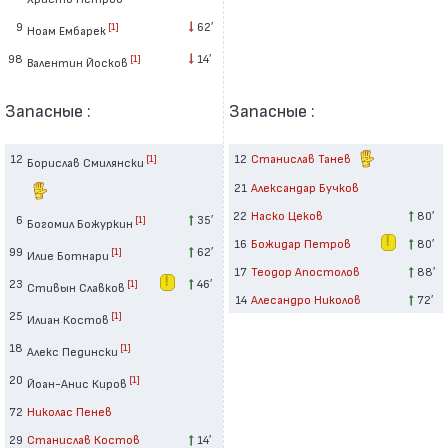
9
62′
[1]
Ноам Ембарек
98
14′
[1]
Валентин Йосков
Запасные :
Запасные :
12
12
Станислав Танев
[1]
Борислав Смилянски
21
Александар Бучков
22
Наско Цеков
80′
6
35′
[1]
Богомил Божуркин
16
Божидар Петров
80′
99
62′
[1]
Илие Ботнари
17
Теодор Апостолов
88′
23
46′
[1]
Стивын Славков
14
Алесандро Николов
72′
25
[1]
Илиан Костов
18
[1]
Алекс Педински
20
[1]
Йоан-Анис Киров
72
Николас Пенев
29
Станислав Костов
14′