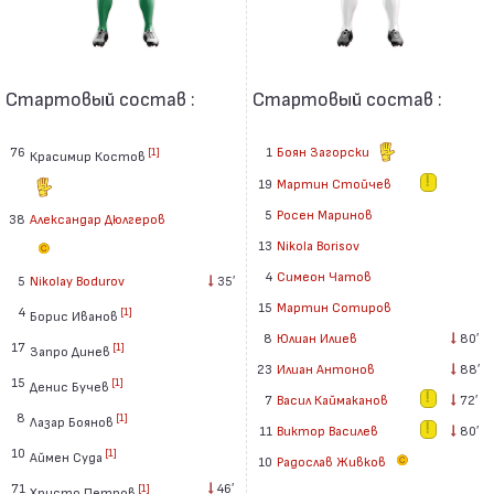
Стартовый состав :
Стартовый состав :
76
1
Боян Загорски
[1]
Красимир Костов
19
Мартин Стойчев
5
Росен Маринов
38
Александар Дюлгеров
13
Nikola Borisov
4
Симеон Чатов
5
Nikolay Bodurov
35′
15
Мартин Сотиров
4
[1]
Борис Иванов
8
Юлиан Илиев
80′
17
[1]
Запро Динев
23
Илиан Антонов
88′
15
[1]
Денис Бучев
7
Васил Каймаканов
72′
8
[1]
Лазар Боянов
11
Виктор Василев
80′
10
[1]
Аймен Суда
10
Радослав Живков
71
46′
[1]
Христо Петров