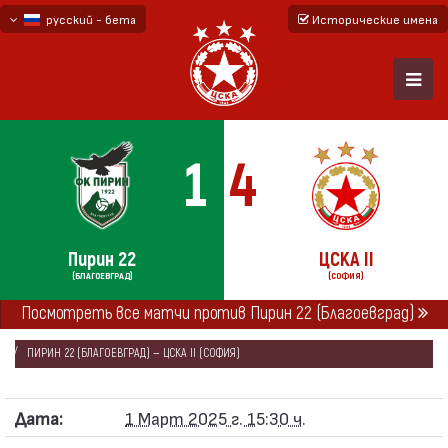
русский - бета
Исторические имена
български
English - beta
1
4
Пирин 22
ЦСКА II
(БЛАГОЕВГРАД)
(СОФИЯ)
ГЛАВНАЯ
СЕЗОНЫ
2024/25
Посмотреть все матчи против Пирин 22 (Благоевград)
ВТОРАЯ ПРОФЕССИОНАЛЬНАЯ ЛИГА 2024/25
ПИРИН 22 (БЛАГОЕВГРАД) — ЦСКА II (СОФИЯ)
Дата:
1 Март 2025 г. 15:30 ч.