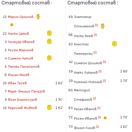
Стартовый состав :
Стартовый состав :
12
Марин Орлинов
69
Златомир
[1]
Стоименов
22
Наско Цеков
98
[1]
Наско Янев
3
Лачезар Иванов
63
Анастас
5
Росен Маринов
[1]
Пемперски
4
Симеон Чатов
42
[1]
Симеон Шишков
6
Петко Панайотов
59
86′
[1]
Алекс Луканов
8
Юлиан Илиев
29
70′
[1]
Николай Николов
20
Иван Тасев
82′
80
Методий
7
Марк-Эмилио Папазов
[1]
Стефанов
9
Йоан Борносузов
74′
83
10
Радослав Живков
82′
[1]
Райан Иванов
72
70′
[1]
Росен Иванов
73
62′
[1]
Филип Гигов