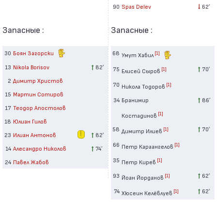
90
Spas Delev
62′
Запасные :
Запасные :
30
Боян Загорски
68
[1]
Умут Хабил
13
Nikola Borisov
82′
75
70′
[1]
Елисей Сыров
2
Димитр Христов
70
[1]
Никола Тодоров
15
Мартин Сотиров
34
Бранимир
86′
17
Теодор Апостолов
[1]
Костадинов
18
Юлиан Гилов
58
70′
[1]
Димитр Илиев
23
Илиан Антонов
82′
66
[1]
Петр Караангелов
14
Алесандро Николов
74′
35
[1]
24
Павел Жабов
Петр Кирев
93
62′
[1]
Йоан Йорданов
74
62′
[1]
Хюсеин Келёвлуев