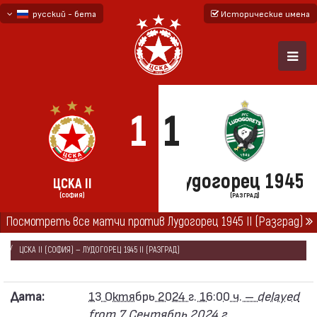
русский - бета
Исторические имена
български
English - beta
1
1
Лудогорец 1945 I
ЦСКА II
(СОФИЯ)
(РАЗГРАД)
ГЛАВНАЯ
СЕЗОНЫ
2024/25
Посмотреть все матчи против Лудогорец 1945 II (Разград)
ВТОРАЯ ПРОФЕССИОНАЛЬНАЯ ЛИГА 2024/25
ЦСКА II (СОФИЯ) — ЛУДОГОРЕЦ 1945 II (РАЗГРАД)
Дата:
13 Октябрь 2024 г. 16:00 ч. –
delayed
from 7 Сентябрь 2024 г.