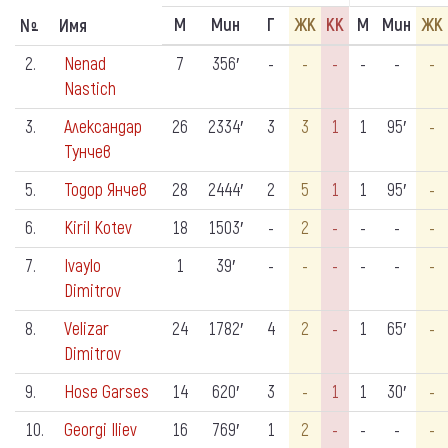
М
Мин
Г
ЖК
КК
М
Мин
ЖК
N
Имя
º
2.
Nenad
7
356′
-
-
-
-
-
-
Nastich
3.
Александар
26
2334′
3
3
1
1
95′
-
Тунчев
5.
Тодор Янчев
28
2444′
2
5
1
1
95′
-
6.
Kiril Kotev
18
1503′
-
2
-
-
-
-
7.
Ivaylo
1
39′
-
-
-
-
-
-
Dimitrov
8.
Velizar
24
1782′
4
2
-
1
65′
-
Dimitrov
9.
Hose Garses
14
620′
3
-
1
1
30′
-
10.
Georgi Iliev
16
769′
1
2
-
-
-
-