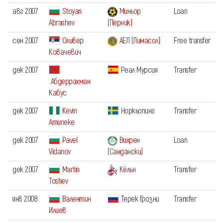
авг 2007
Stoyan
Миньор
Loan
Abrashev
(Перник)
сен 2007
Оливер
АЕЛ (Лимасол)
Free transfer
Ковачевич
дек 2007
Реал Мурсия
Transfer
Абдеррахман
Кабус
дек 2007
Kevin
Норкьопинг
Transfer
Amuneke
дек 2007
Pavel
Вихрен
Loan
Vidanov
(Сандански)
дек 2007
Martin
Кёльн
Transfer
Toshev
янв 2008
Валентин
Терек Грозни
Transfer
Илиев