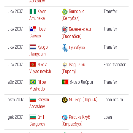
Abrashev
июл 2007
Kevin
Витория
Transfer
Amuneke
(Сетубал)
июл 2007
Hose
Transfer
Белененсеш
Garses
(Лиссабон)
июл 2007
Куидо
Transfer
Дуисбург
Ланзаат
июл 2007
Nikola
Раднички
Free transfer
Vuyadinovich
(Пирот)
авг 2007
Filipe
Униао Лейрия
Transfer
Mashado
окт 2007
Stoyan
Миньор (Перник)
Loan return
Abrashev
дек 2007
Emil
Расинг Клуб
Loan
Gargorov
(Страсбур)