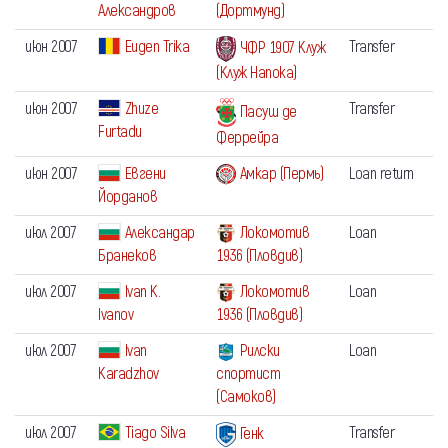
Александров
(Дортмунд)
июн 2007
Eugen Trika
Transfer
ЧФР 1907 Клуж
(Клуж Напока)
июн 2007
Zhuze
Transfer
Пасуш де
Furtadu
Феррейра
июн 2007
Евгени
Амкар (Пермь)
Loan return
Йорданов
июл 2007
Александар
Локомотив
Loan
Бранеков
1936 (Пловдив)
июл 2007
Ivan K.
Локомотив
Loan
Ivanov
1936 (Пловдив)
июл 2007
Ivan
Рилски
Loan
Karadzhov
спортист
(Самоков)
июл 2007
Tiago Silva
Transfer
Генк