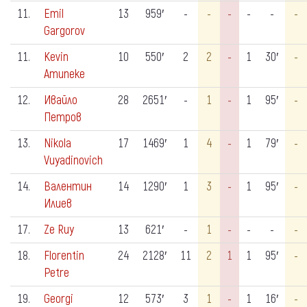
11.
Emil
13
959′
-
-
-
-
-
-
Gargorov
11.
Kevin
10
550′
2
2
-
1
30′
-
Amuneke
12.
Ивайло
28
2651′
-
1
-
1
95′
-
Петров
13.
Nikola
17
1469′
1
4
-
1
79′
-
Vuyadinovich
14.
Валентин
14
1290′
1
3
-
1
95′
-
Илиев
17.
Ze Ruy
13
621′
-
1
-
-
-
-
18.
Florentin
24
2128′
11
2
1
1
95′
-
Petre
19.
Georgi
12
573′
3
1
-
1
16′
-