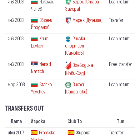
янв 2008
Николай
Берое (Стара
Loan return
Чипев
Загора)
янв 2008
Евгени
Марек (Дупница)
Transfer
Йорданов
янв 2008
Krum
Рилски
Loan return
Lovkov
спортист
(Самоков)
янв 2008
Nenad
Free transfer
Воеводина
Nastich
(Нови-Сад)
мар 2008
Stanko
Вихрен
Loan return
Yovchev
(Сандански)
TRANSFERS OUT
Дата
Игрока
Club To
Тип
июн 2007
Fransisko
Жирона
Transfer