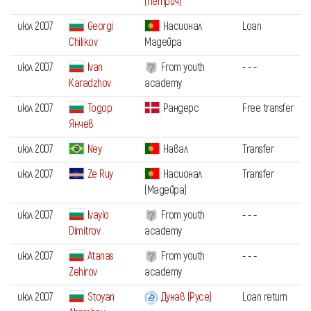
(Петрич)
июл 2007
Georgi
Насионал
Loan
Chilikov
Мадейра
июл 2007
Ivan
From youth
- - -
Karadzhov
academy
июл 2007
Тодор
Рандерс
Free transfer
Янчев
июл 2007
Ney
Навал
Transfer
июл 2007
Ze Ruy
Насионал
Transfer
(Мадейра)
июл 2007
Ivaylo
From youth
- - -
Dimitrov
academy
июл 2007
Atanas
From youth
- - -
Zehirov
academy
июл 2007
Stoyan
Дунав (Русе)
Loan return