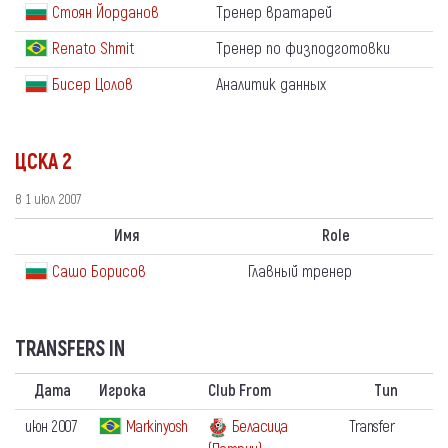
Стоян Йорданов
Тренер вратарей
Renato Shmit
Тренер по физподготовки
Бисер Цолов
Аналитик данных
ЦСКА 2
в 1 июл 2007
Имя
Role
Сашо Борисов
Главный тренер
TRANSFERS IN
Дата
Игрока
Club From
Тип
июн 2007
Markinyosh
Беласица
Transfer