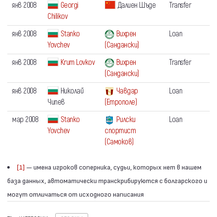
янв 2008
Georgi
Далиен Шъде
Transfer
Chilikov
янв 2008
Stanko
Вихрен
Loan
Yovchev
(Сандански)
янв 2008
Krum Lovkov
Вихрен
Transfer
(Сандански)
янв 2008
Николай
Чавдар
Loan
Чипев
(Етрополе)
мар 2008
Stanko
Рилски
Loan
Yovchev
спортист
(Самоков)
[1]
— имена игроков соперника, судьи, которых нет в нашем
база данных, автоматически транскрибируются с болгарского и
могут отличаться от исходного написания