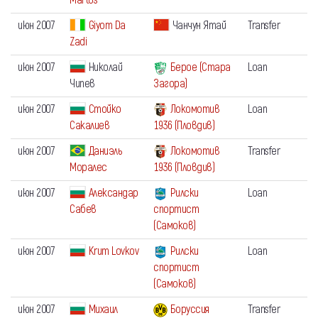
Martos
июн 2007
Giyom Da
Чанчун Ятай
Transfer
Zadi
июн 2007
Николай
Берое (Стара
Loan
Чипев
Загора)
июн 2007
Стойко
Локомотив
Loan
Сакалиев
1936 (Пловдив)
июн 2007
Даниэль
Локомотив
Transfer
Моралес
1936 (Пловдив)
июн 2007
Александар
Рилски
Loan
Сабев
спортист
(Самоков)
июн 2007
Krum Lovkov
Рилски
Loan
спортист
(Самоков)
июн 2007
Михаил
Боруссия
Transfer