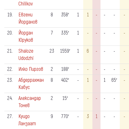
Chilikov
19.
Евгени
8
358′
1
1
-
-
-
-
Йорданов
20.
Йордан
7
335′
1
-
-
-
-
-
Юруков
21.
Shaloze
23
1559′
1
6
-
-
-
-
Udodzhi
22.
Илко Пиргов
2
188′
-
-
-
-
-
-
23.
Абдеррахман
8
402′
-
1
-
1
65′
-
Кабус
24.
Александар
2
15′
-
-
-
-
-
-
Тонев
27.
Куидо
9
770′
-
3
1
-
-
-
Ланзаат