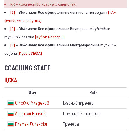
КК - количество красных карточек
[1]
- Включает все официальные чемпионаты сезона
[«А»
футбольная группа]
[2]
- Включает все официальные внутренние кубковые
турниры сезона
[Кубок Болгарии]
[3]
- Включает все официальные международные турниры
сезона
[Кубок УЕФА]
COACHING STAFF
ЦСКА
Имя
Role
Стойчо Младенов
Главный тренер
Анатоли Нанков
Помощник тренера
Пламен Липенски
Тренера